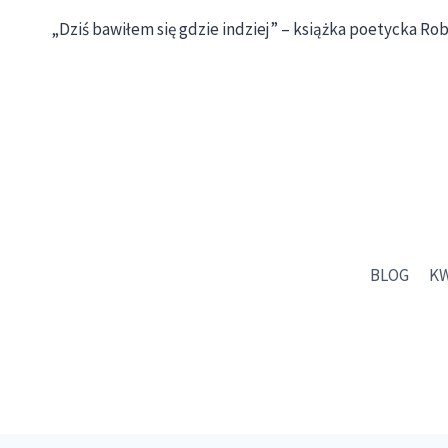
Nawigacja
„Dziś bawiłem się gdzie indziej” – książka poetycka R
wpisu
BLOG
K