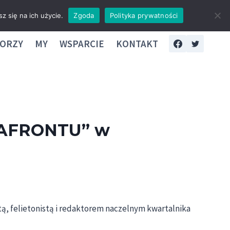
z się na ich użycie.
Zgoda
Polityka prywatności
ORZY
MY
WSPARCIE
KONTAKT
 „AFRONTU” w
, felietonistą i redaktorem naczelnym kwartalnika