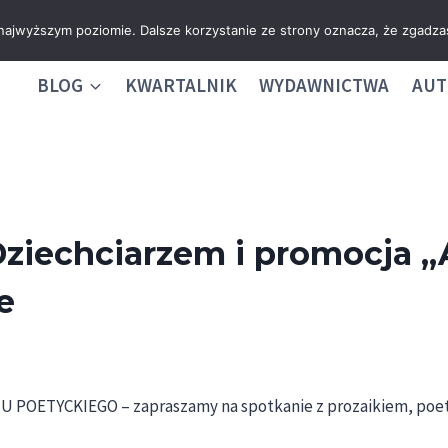
 najwyższym poziomie. Dalsze korzystanie ze strony oznacza, że zgadzas
BLOG
KWARTALNIK
WYDAWNICTWA
AUT
Dziechciarzem i promocja
e
U POETYCKIEGO – zapraszamy na spotkanie z prozaikiem, poetą