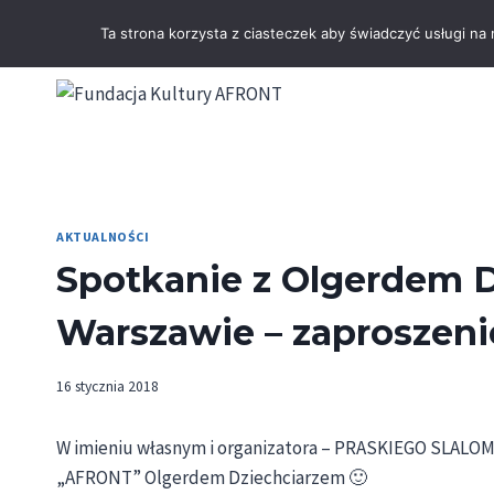
Przejdź
Ta strona korzysta z ciasteczek aby świadczyć usługi na
do
treści
AKTUALNOŚCI
Spotkanie z Olgerdem 
Warszawie – zaproszeni
16 stycznia 2018
W imieniu własnym i organizatora – PRASKIEGO SLALOM
„AFRONT” Olgerdem Dziechciarzem 🙂