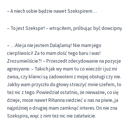
– A niech sobie będzie nawet Szekspirem…
– To jest Szekspir! – wtrąciłem, próbując być dowcipny.
– …Ale ja nie jestem Dalajlamą! Nie mam jego
cierpliwości! Za to mam dość tego baru i was!
Zrozumieliście?! – Przeszedł zdecydowanie na pozycje
agresywne. – Takich jak wy mam tu co wieczór i już mi
zwisa, czy klienci są zadowoleni z mojej obsługi czy nie.
Jakby wam przyszło do głowy straszyć mnie szefem, to
też nic z tego. Powiedział ostatnio, że nieważne, co się
dzieje, może nawet Rihanna siedzieć u nas na piwie, ja
najpóźniej o drugiej mam zamknąć interes. On nie zna
Szekspira, więc z nim też nic nie załatwicie.