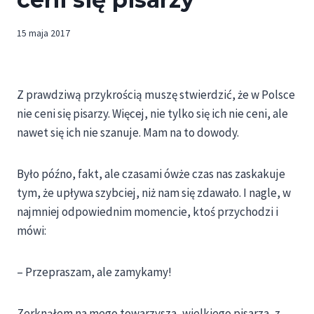
15 maja 2017
Z prawdziwą przykrością muszę stwierdzić, że w Polsce
nie ceni się pisarzy. Więcej, nie tylko się ich nie ceni, ale
nawet się ich nie szanuje. Mam na to dowody.
Było późno, fakt, ale czasami ówże czas nas zaskakuje
tym, że upływa szybciej, niż nam się zdawało. I nagle, w
najmniej odpowiednim momencie, ktoś przychodzi i
mówi:
– Przepraszam, ale zamykamy!
Zerknąłem na mego towarzysza, wielkiego pisarza, z