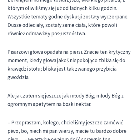
którym oliwiliśmy się już od ładnych kilku godzin.
Wszystkie tematy godne dyskusji zostały wyczerpane.
Dusze odleciały, zostały same ciała, które powoli
również odmawiały posłuszeństwa.
Pisarzowi głowa opadała na piersi. Znacie ten krytyczny
moment, kiedy głowa jakoś niepokojąco zbliża się do
krawędzi stołu; bliska jest tak zwanego przybicia
gwoździa.
Ale ja czułem się jeszcze jak młody Bóg; młody Bóg z
ogromnym apetytem na boski nektar.
– Przepraszam, kolego, chcieliśmy jeszcze zamówić
piwo, bo, niech mi pan wierzy, macie tu bardzo dobre
piwo… – wyartykułowałem dość sprawnie ten