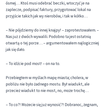
ósmej… Ktoś musi odebrać beczki, wtoczyć je na
zaplecze, podpisać faktury, przygotować lokal na
przyjście takich jak wy nierobów, i tak w kółko…
– Nie pójdziemy do innej knajpy! – zaprotestowałem. –
Nas już z dwóch wywalili. Podobno ta jest ostatnią
otwartą o tej porze… – argumentowałem najlogiczniej
jak się dało.
– To idźcie pod most! – on na to.
Przebiegłem w myślach mapę miasta; cholera, w
pobliżu nie było żadnego mostu. Był wiadukt, ale
przecież wiadukt to nie most, no, może trochę…
– To co?! Możecie się już wynosić?! Dobranoc, żegnam,