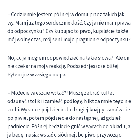
– Codziennie jestem później w domu przez takich jak
wy. Mam już tego serdecznie dość. Czy ja nie mam prawa
do odpoczynku? Czy kupując to piwo, kupiliście także
mój wolny czas, mój sen i moje pragnienie odpoczynku?
No, co ja mogłem odpowiedzieć na takie słowa?! Ale on
nie czekał na moją reakcję. Podszedł jeszcze bliżej.
Byłem już w zasięgu mopa.
– Możecie wreszcie wstać?! Muszę zebrać kufle,
odsunąć stoliki i zamieść podłogę. Nikt za mnie tego nie
zrobi. Wy sobie pójdziecie do drugiej knajpy, zamówicie
po piwie, potem pójdziecie do następnej, aż gdzieś
padniecie. Później będziecie gnić w wyrach do obiadu, a
ja będę musiał wstać o siódmej, bo piwo przywożą o