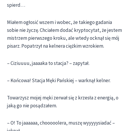
spierd…
Miałem ogłosić wszem i wobec, że takiego gadania
sobie nie życzę. Chciałem dodać kryptocytat, że jestem
mistrzem pierwszego kroku, ale wtedy ocknął się mój
pisarz. Popatrzył na kelnera ciężkim wzrokiem.
– Ciziuuuu, jaaaaka to stacja? – zapytał.
– Końcowa! Stacja Męki Pańskiej – warknął kelner.
Towarzysz mojej męki zerwał się z krzesła z energią, o
jaką go nie posądzałem.
– O! To jaaaaaa, chooooolera, muszę wyyyyysiadać –
jęknął.