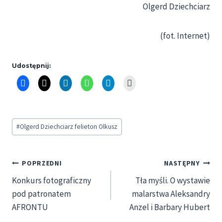
Olgerd Dziechciarz
(fot. Internet)
Udostępnij:
Tagi
#
Olgerd Dziechciarz felieton Olkusz
wpisu:
Nawigacja
POPRZEDNI
NASTĘPNY
Konkurs fotograficzny
Tła myśli. O wystawie
wpisu
pod patronatem
malarstwa Aleksandry
AFRONTU
Anzel i Barbary Hubert