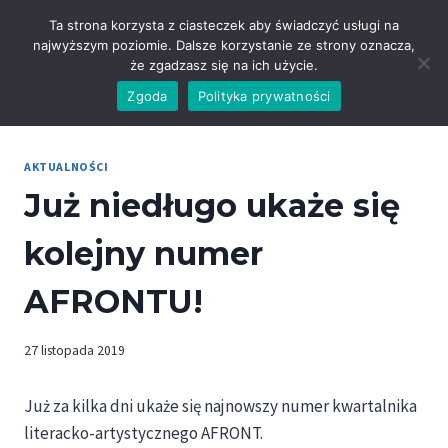
Przejdź
Ta strona korzysta z ciasteczek aby świadczyć usługi na
do
najwyższym poziomie. Dalsze korzystanie ze strony oznacza,
treści
że zgadzasz się na ich użycie.
Zgoda
Polityka prywatności
AKTUALNOŚCI
Już niedługo ukaże się
kolejny numer
AFRONTU!
27 listopada 2019
Już za kilka dni ukaże się najnowszy numer kwartalnika
literacko-artystycznego AFRONT.