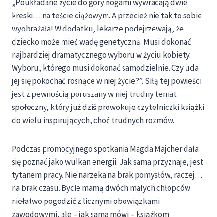
„Poukładane życie do góry nogami wywracają dwie
kreski… na teście ciążowym. A przecież nie tak to sobie
wyobrażała! W dodatku, lekarze podejrzewają, że
dziecko może mieć wadę genetyczną. Musi dokonać
najbardziej dramatycznego wyboru w życiu kobiety.
Wyboru, którego musi dokonać samodzielnie. Czy uda
jej się pokochać rosnące w niej życie?”. Siłą tej powieści
jest z pewnością poruszany w niej trudny temat
społeczny, który już dziś prowokuje czytelniczki książki
do wielu inspirujących, choć trudnych rozmów.
Podczas promocyjnego spotkania Magda Majcher dała
się poznać jako wulkan energii. Jak sama przyznaje, jest
tytanem pracy. Nie narzeka na brak pomysłów, raczej…
na brak czasu. Bycie mamą dwóch małych chłopców
niełatwo pogodzić z licznymi obowiązkami
zawodowymi, ale – jak sama mówi – książkom