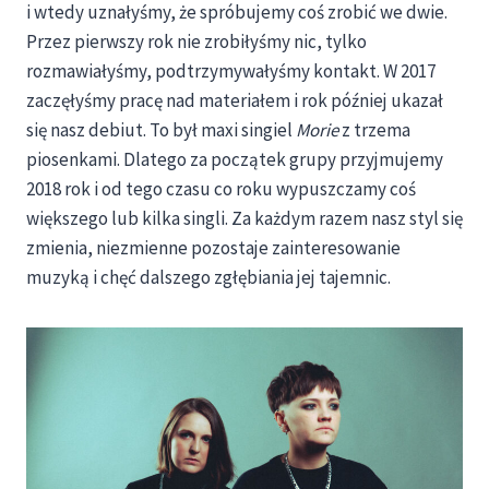
i wtedy uznałyśmy, że spróbujemy coś zrobić we dwie.
Przez pierwszy rok nie zrobiłyśmy nic, tylko
rozmawiałyśmy, podtrzymywałyśmy kontakt. W 2017
zaczęłyśmy pracę nad materiałem i rok później ukazał
się nasz debiut. To był maxi singiel
Morie
z trzema
piosenkami. Dlatego za początek grupy przyjmujemy
2018 rok i od tego czasu co roku wypuszczamy coś
większego lub kilka singli. Za każdym razem nasz styl się
zmienia, niezmienne pozostaje zainteresowanie
muzyką i chęć dalszego zgłębiania jej tajemnic.