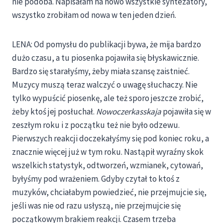
nie podoba. Napisałam na nowo wszystkie syntezatory,
wszystko zrobiłam od nowa w ten jeden dzień.
LENA: Od pomysłu do publikacji bywa, że mija bardzo
dużo czasu, a tu piosenka pojawiła się błyskawicznie.
Bardzo się starałyśmy, żeby miała szansę zaistnieć.
Muzycy muszą teraz walczyć o uwagę słuchaczy. Nie
tylko wypuścić piosenkę, ale też sporo jeszcze zrobić,
żeby ktoś jej posłuchał.
Nowoczerkasskaja
pojawiła się w
zeszłym roku i z początku też nie było odzewu.
Pierwszych reakcji doczekałyśmy się pod koniec roku, a
znacznie więcej już w tym roku. Nastąpił wyraźny skok
wszelkich statystyk, odtworzeń, wzmianek, cytowań,
byłyśmy pod wrażeniem. Gdyby czytał to ktoś z
muzyków, chciałabym powiedzieć, nie przejmujcie się,
jeśli was nie od razu usłyszą, nie przejmujcie się
początkowym brakiem reakcji. Czasem trzeba