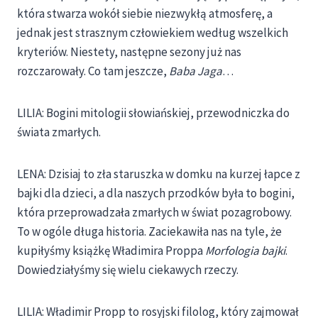
która stwarza wokół siebie niezwykłą atmosferę, a
jednak jest strasznym człowiekiem według wszelkich
kryteriów. Niestety, następne sezony już nas
rozczarowały. Co tam jeszcze,
Baba Jaga
…
LILIA: Bogini mitologii słowiańskiej, przewodniczka do
świata zmarłych.
LENA: Dzisiaj to zła staruszka w domku na kurzej łapce z
bajki dla dzieci, a dla naszych przodków była to bogini,
która przeprowadzała zmarłych w świat pozagrobowy.
To w ogóle długa historia. Zaciekawiła nas na tyle, że
kupiłyśmy książkę Władimira Proppa
Morfologia bajki
.
Dowiedziałyśmy się wielu ciekawych rzeczy.
LILIA: Władimir Propp to rosyjski filolog, który zajmował