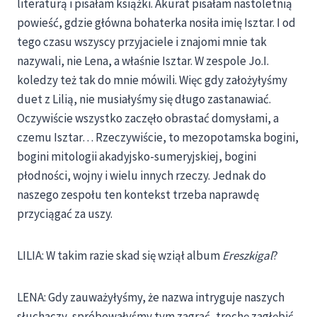
literaturą i pisałam książki. Akurat pisałam nastoletnią
powieść, gdzie główna bohaterka nosiła imię Isztar. I od
tego czasu wszyscy przyjaciele i znajomi mnie tak
nazywali, nie Lena, a właśnie Isztar. W zespole Jo.I.
koledzy też tak do mnie mówili. Więc gdy założyłyśmy
duet z Lilią, nie musiałyśmy się długo zastanawiać.
Oczywiście wszystko zaczęło obrastać domysłami, a
czemu Isztar… Rzeczywiście, to mezopotamska bogini,
bogini mitologii akadyjsko-sumeryjskiej, bogini
płodności, wojny i wielu innych rzeczy. Jednak do
naszego zespołu ten kontekst trzeba naprawdę
przyciągać za uszy.
LILIA: W takim razie skad się wziął album
Ereszkigal
?
LENA: Gdy zauważyłyśmy, że nazwa intryguje naszych
słuchaczy, spróbowałyśmy tym zagrać, trochę zagłębić