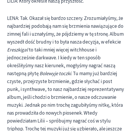
LILIA: Który określił naszą przyszłość.
LENA: Tak. Okazał się bardzo szczery. Zrozumiałyśmy, że
najbardziej podobają nam się brzmienia nawiązujące do
zimnej fali i uznałyśmy, że pójdziemy w tę stronę. Album
wyszedł dość brudny i to była nasza decyzja, w efekcie
Ereszkigal
to taki mniej więcej witchhouse i
jednocześnie darkwave. I kiedy w ten sposób
określiłyśmy nasz kierunek, mogłyśmy nagrać naszą
następną płytę
Bolewyje toczki
. Tu mamy już bardziej
czyste, przejrzyste brzmienie, gdzie słychać i post
punk, i synthwave, to nasz najbardziej reprezentatywny
album, jeśli chodzi o brzmienie, o nasze odczuwanie
muzyki. Jednak po nim trochę zagubiłyśmy nitkę, która
nas prowadziła do nowych piosenek. Wtedy
powiedziałam Lilii – spróbujmy nagrać coś w stylu
triphop. Trochę tej muzyki już się uzbierało, ale jeszcze