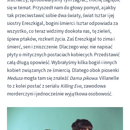
się w temat. Przyszedł nam do głowy pomysł, a jakby
tak przeciwstawić sobie dwa światy, świat Isztar i jej
siostry Ereszkigal, bogini śmierci. Isztar odpowiada za
wszystko, co teraz widzimy dookoła nas, tę zieleń,
śpiew ptaków, rozkwit życia. Zaś Ereszkigal to zima i
śmierć, sen i zniszczenie. Dlaczego więc nie napisać
płyty o mitycznych postaciach kobiecych. Przedstawić
całą długą opowieść. Wybrałyśmy kilka bogiń i innych
kobiet związanych ze śmiercią. Dlatego obok piosenki
Meduza
mogła tam się znaleźć
Dama pikowa
. Villanelle
to z kolei postać z serialu
Killing Eve
, zawodowa
morderczyni i jednocześnie wyjątkowa osobowość.