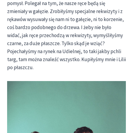
pomysł. Polegał na tym, że nasze ręce będą się
zmieniały w gałęzie. Zrobiłyśmy specjalne rekwizyty i z
rękawów wysuwały się nam ni to gałęzie, ni to korzenie,
coś bardzo podobnego do drzewa. I żeby nie było
widać, jak ręce przechodzą w rekwizyty, wymyśliłyśmy
czarne, za duże płaszcze. Tylko skąd je wziąć?
Pojechałyśmy na rynek na Udielnej, to taki jakby pchli
targ, tam można znaleźć wszystko. Kupiłyśmy mnie i Lilii
po płaszczu.