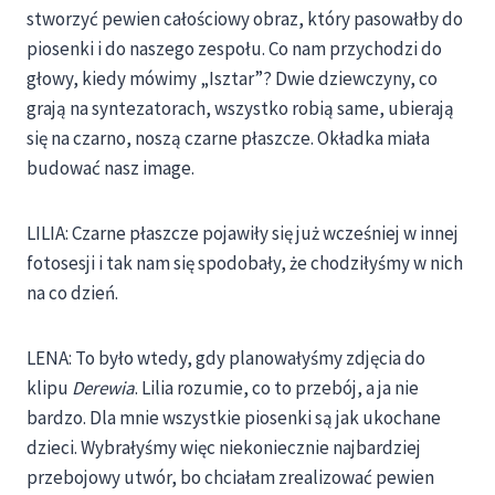
stworzyć pewien całościowy obraz, który pasowałby do
piosenki i do naszego zespołu. Co nam przychodzi do
głowy, kiedy mówimy „Isztar”? Dwie dziewczyny, co
grają na syntezatorach, wszystko robią same, ubierają
się na czarno, noszą czarne płaszcze. Okładka miała
budować nasz image.
LILIA: Czarne płaszcze pojawiły się już wcześniej w innej
fotosesji i tak nam się spodobały, że chodziłyśmy w nich
na co dzień.
LENA: To było wtedy, gdy planowałyśmy zdjęcia do
klipu
Derewia
. Lilia rozumie, co to przebój, a ja nie
bardzo. Dla mnie wszystkie piosenki są jak ukochane
dzieci. Wybrałyśmy więc niekoniecznie najbardziej
przebojowy utwór, bo chciałam zrealizować pewien