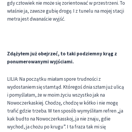
gdy człowiek nie może się zorientować w przestrzeni. To
właśnie ja, zawsze gubię drogę. I z tunelu na mojej stacji
metra jest dwanaście wyjść.
Zdążyłem już obejrzeć, to taki podziemny krąg z
ponumerowanymi wyjściami.
LILIA: Na początku miałam spore trudności z
wydostaniem się stamtąd. Któregoś dnia szłam już ulicą
i pomyślałam, że w moim życiu wszystko jak na
Nowoczerkaskiej. Chodzę, chodzę w kółko i nie mogę
trafić gdzie trzeba. W ten sposób wymyśliłam refren „ja
kak budto na Nowoczerkasskoj, ja nie znaju, gdie
wychod, ja chożu po krugu”. I ta fraza tak mi się