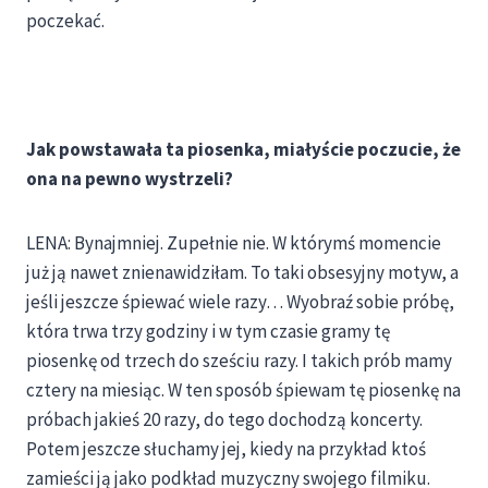
poczekać.
Jak powstawała ta piosenka, miałyście poczucie, że
ona na pewno wystrzeli?
LENA: Bynajmniej. Zupełnie nie. W którymś momencie
już ją nawet znienawidziłam. To taki obsesyjny motyw, a
jeśli jeszcze śpiewać wiele razy… Wyobraź sobie próbę,
która trwa trzy godziny i w tym czasie gramy tę
piosenkę od trzech do sześciu razy. I takich prób mamy
cztery na miesiąc. W ten sposób śpiewam tę piosenkę na
próbach jakieś 20 razy, do tego dochodzą koncerty.
Potem jeszcze słuchamy jej, kiedy na przykład ktoś
zamieści ją jako podkład muzyczny swojego filmiku.