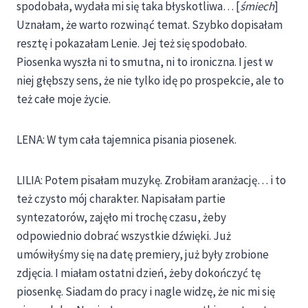
spodobała, wydała mi się taka błyskotliwa… [
śmiech
]
Uznałam, że warto rozwinąć temat. Szybko dopisałam
resztę i pokazałam Lenie. Jej też się spodobało.
Piosenka wyszła ni to smutna, ni to ironiczna. I jest w
niej głębszy sens, że nie tylko idę po prospekcie, ale to
też całe moje życie.
LENA: W tym cała tajemnica pisania piosenek.
LILIA: Potem pisałam muzykę. Zrobiłam aranżację… i to
też czysto mój charakter. Napisałam partie
syntezatorów, zajęło mi trochę czasu, żeby
odpowiednio dobrać wszystkie dźwięki. Już
umówiłyśmy się na datę premiery, już były zrobione
zdjęcia. I miałam ostatni dzień, żeby dokończyć tę
piosenkę. Siadam do pracy i nagle widzę, że nic mi się