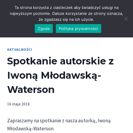
Przejdź
Ta strona korzysta z ciasteczek aby świadczyć usługi na
do
najwyższym poziomie. Dalsze korzystanie ze strony oznacza,
treści
że zgadzasz się na ich użycie.
Zgoda
Polityka prywatności
AKTUALNOŚCI
Spotkanie autorskie z
Iwoną Młodawską-
Waterson
16 maja 2018
Zapraszamy na spotkanie z nasza autorką, Iwoną
Młodawską-Waterson.