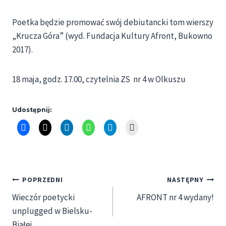
Poetka będzie promować swój debiutancki tom wierszy
„Krucza Góra” (wyd. Fundacja Kultury Afront, Bukowno
2017).
18 maja, godz. 17.00, czytelnia ZS nr 4 w Olkuszu
Udostępnij:
Nawigacja
POPRZEDNI
NASTĘPNY
Wieczór poetycki
AFRONT nr 4 wydany!
wpisu
unplugged w Bielsku-
Białej