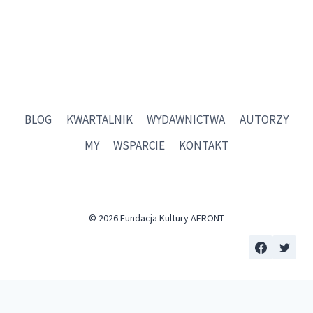
MYŚLICIE,
ŻE
POECI
SĄ
ŁATWIEJSI
W
OBSŁUDZE
OD
BLOG
KWARTALNIK
WYDAWNICTWA
AUTORZY
PROZAIKÓW…
MY
WSPARCIE
KONTAKT
© 2026 Fundacja Kultury AFRONT