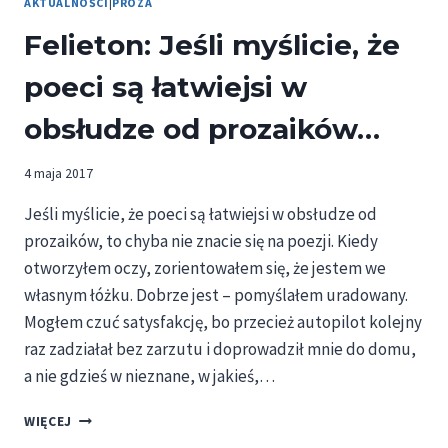
AKTUALNOŚCI
|
PROZA
Felieton: Jeśli myślicie, że
poeci są łatwiejsi w
obsłudze od prozaików…
4 maja 2017
Jeśli myślicie, że poeci są łatwiejsi w obsłudze od
prozaików, to chyba nie znacie się na poezji. Kiedy
otworzyłem oczy, zorientowałem się, że jestem we
własnym łóżku. Dobrze jest – pomyślałem uradowany.
Mogłem czuć satysfakcję, bo przecież autopilot kolejny
raz zadziałał bez zarzutu i doprowadził mnie do domu,
a nie gdzieś w nieznane, w jakieś,…
FELIETON:
WIĘCEJ
JEŚLI