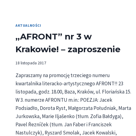
AKTUALNOŚCI
„AFRONT” nr 3 w
Krakowie! – zaproszenie
18 listopada 2017
Zapraszamy na promocję trzeciego numeru
kwartalnika literacko-artystycznego AFRONT!! 23
listopada, godz. 18.00, Baza, Kraków, ul. Floriańska 15.
W 3. numerze AFRONTU m.in.: POEZJA: Jacek
Podsiadło, Dorota Ryst, Małgorzata Południak, Marta
Jurkowska, Marie Iljašenko (tłum. Zofia Bałdyga),
Pavel Řezníček (tłum. Jan Faber i Franciszek
Nastulczyk), Ryszard Smolak, Jacek Kowalski,