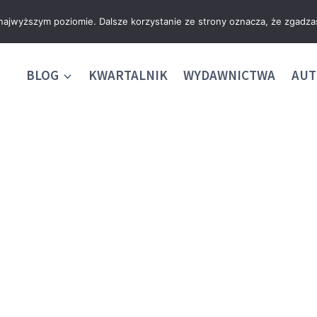
 najwyższym poziomie. Dalsze korzystanie ze strony oznacza, że zgadzas
BLOG
KWARTALNIK
WYDAWNICTWA
AUT