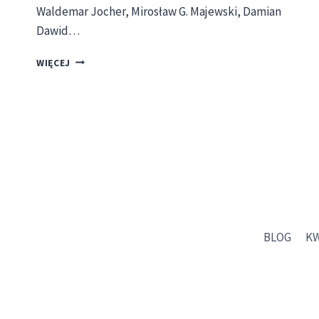
Waldemar Jocher, Mirosław G. Majewski, Damian
Dawid…
„AFRONT”
WIĘCEJ
NR
3
W
KRAKOWIE!
–
ZAPROSZENIE
BLOG
K