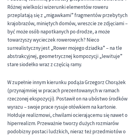
Różnej wielkości wizerunki elementów roweru
przeplatają się z „migawkami” fragmentów przebytych
krajobrazów, miniętych domów, wreszcie ze zdjęciami –
być może osób napotkanych po drodze, a może
towarzyszy wycieczek rowerowych? Nieco
surrealistyczny jest „Rower mojego dziadka” – na tle
abstrakcyjnej, geometrycznej kompozycji „lewituje”
stare siodełko wraz z częścią ramy.
W zupełnie innym kierunku podąża Grzegorz Chorążek
(przynajmniej w pracach prezentowanych w ramach
rzeczonej ekspozycji). Postawił on na ubóstwo środków
wyrazu – swoje prace rysuje ołówkiem na kartonie.
Hołduje realizmowi, chwilami ocierającemu się nawet o
hiperrealizm. Przeważnie tworzy dużych rozmiarów
podobizny postaci ludzkich, nieraz też przedmiotów o