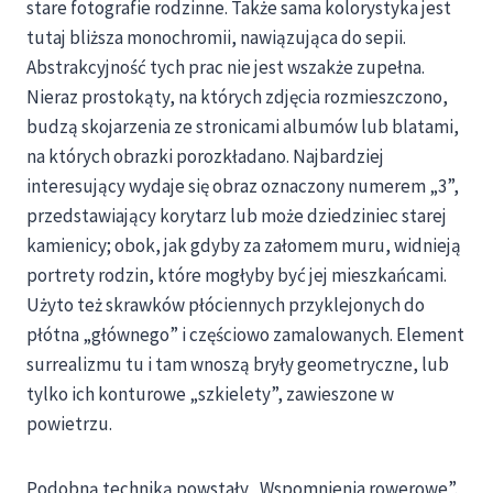
stare fotografie rodzinne. Także sama kolorystyka jest
tutaj bliższa monochromii, nawiązująca do sepii.
Abstrakcyjność tych prac nie jest wszakże zupełna.
Nieraz prostokąty, na których zdjęcia rozmieszczono,
budzą skojarzenia ze stronicami albumów lub blatami,
na których obrazki porozkładano. Najbardziej
interesujący wydaje się obraz oznaczony numerem „3”,
przedstawiający korytarz lub może dziedziniec starej
kamienicy; obok, jak gdyby za załomem muru, widnieją
portrety rodzin, które mogłyby być jej mieszkańcami.
Użyto też skrawków płóciennych przyklejonych do
płótna „głównego” i częściowo zamalowanych. Element
surrealizmu tu i tam wnoszą bryły geometryczne, lub
tylko ich konturowe „szkielety”, zawieszone w
powietrzu.
Podobną techniką powstały „Wspomnienia rowerowe”.