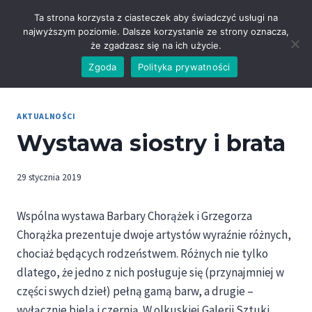
Przejdź
Ta strona korzysta z ciasteczek aby świadczyć usługi na
do
najwyższym poziomie. Dalsze korzystanie ze strony oznacza,
treści
że zgadzasz się na ich użycie.
Zgoda
Polityka prywatności
AKTUALNOŚCI
Wystawa siostry i brata
29 stycznia 2019
Wspólna wystawa Barbary Chorążek i Grzegorza
Chorążka prezentuje dwoje artystów wyraźnie różnych,
chociaż będących rodzeństwem. Różnych nie tylko
dlatego, że jedno z nich posługuje się (przynajmniej w
części swych dzieł) pełną gamą barw, a drugie –
wyłącznie bielą i czernią. W olkuskiej Galerii Sztuki