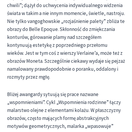
chwili”; dążył do uchwycenia indywidualnego widzenia
świata w takim a nie innym momencie, świetle, nastroju.
Nie tylko vangoghowskie „rozjaśnienie palety” zbliża te
obrazy do Belle Epoque. Skłonność do zmiękczania
konturów, górowanie plamy nad szczegółem
kontynuują estetykę z poprzedniego przełomu
wieków. Jest w tym coś z wierszy Verlaine’a, może też z
obrazów Moneta. Szczególnie ciekawy wydaje się pejzaż
namalowany prawdopodobnie o poranku, oddalony i
rozmyty przez mgłę.
Bliżej awangardy sytuują się prace nazwane
„wspomnieniami”. Cykl „Wspomnienia rodzinne” łączy
malarstwo olejne z elementami kolażu. W płaszczyzny
obrazów, często mających formę abstrakcyjnych
motywów geometrycznych, malarka „wpasowuje”