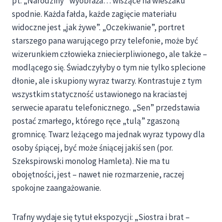
pt. „Narodziny” wyobraża… wiszące na wieszaku
spodnie. Każda fałda, każde zagięcie materiału
widoczne jest „jak żywe”. „Oczekiwanie”, portret
starszego pana warującego przy telefonie, może być
wizerunkiem człowieka zniecierpliwionego, ale także –
modlącego się. Świadczyłyby o tym nie tylko splecione
dłonie, ale i skupiony wyraz twarzy. Kontrastuje z tym
wszystkim statyczność ustawionego na kraciastej
serwecie aparatu telefonicznego. „Sen” przedstawia
postać zmarłego, którego ręce „tulą” zgaszoną
gromnicę. Twarz leżącego ma jednak wyraz typowy dla
osoby śpiącej, być może śniącej jakiś sen (por.
Szekspirowski monolog Hamleta). Nie ma tu
obojętności, jest – nawet nie rozmarzenie, raczej
spokojne zaangażowanie.
Trafny wydaje się tytuł ekspozycji: „Siostra i brat –