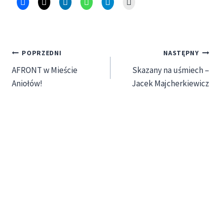
Nawigacja
POPRZEDNI
NASTĘPNY
AFRONT w Mieście
Skazany na uśmiech –
wpisu
Aniołów!
Jacek Majcherkiewicz