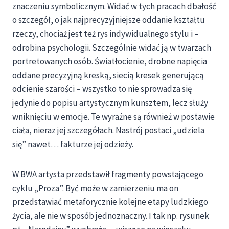
znaczeniu symbolicznym. Widać w tych pracach dbałość
o szczegół, o jak najprecyzyjniejsze oddanie kształtu
rzeczy, chociaż jest też rys indywidualnego stylu i –
odrobina psychologii. Szczególnie widać ją w twarzach
portretowanych osób. Światłocienie, drobne napięcia
oddane precyzyjną kreską, siecią kresek generującą
odcienie szarości – wszystko to nie sprowadza się
jedynie do popisu artystycznym kunsztem, lecz służy
wniknięciu w emocje. Te wyraźne są również w postawie
ciała, nieraz jej szczegółach. Nastrój postaci „udziela
się” nawet… fakturze jej odzieży.
W BWA artysta przedstawił fragmenty powstającego
cyklu „Proza”. Być może w zamierzeniu ma on
przedstawiać metaforycznie kolejne etapy ludzkiego
życia, ale nie w sposób jednoznaczny. I tak np. rysunek