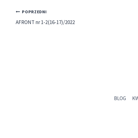
Nawigacja
POPRZEDNI
AFRONT nr 1-2(16-17)/2022
wpisu
BLOG
K