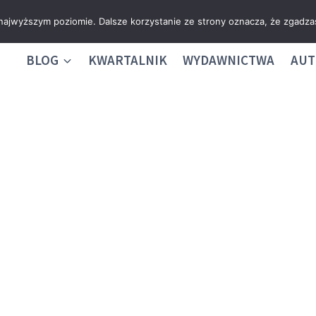
 najwyższym poziomie. Dalsze korzystanie ze strony oznacza, że zgadzas
BLOG
KWARTALNIK
WYDAWNICTWA
AUT