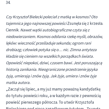
34.
Czy Krzysztof Bielecki poleciał z matką w kosmos? Oto
tajemnica jego najnowszej powieści
Zsunęła się z krzesła.
Ciennik.
Nawet wątki autobiograficzne czyta się z
niedowierzaniem. Kosmos odsłania rzekę myśli, obrazów,
lęków: wieczność prześladuje sekunda; ogrom rani
drobiazg; człowiek potyka się o… nic. Zimna antyteza
kładzie się cieniem na wszelkich porządkach świata.
Opowieść niepokoi, dziwi, czasem bawi. Jest poruszającą
historią zanikania. Nieograniczone przestrzenie języka
żyją, umierają i znów żyją. Jak żyje, umiera i znów żyje
matka autora.
„Zaczął się lipiec, a my już mamy poważną kandydatkę
do tytułu powieści roku, a w każdym razie z pewnością
powieść pierwszego półrocza. To utwór Krzysztofa
Bieleckiego pod nieco zagadkowym tytułem „Zsunęła