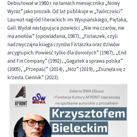
Debiutował w 1980 r. na łamach miesięcznika „Nowy
Wyraz” jako prozaik. Od lat publikuje w „Twórczości”.
Laureat nagród literackich: im. Wyspiańskiego, Piętaka,
Gall. Wydał następujące powieści: „Nie ma czarów, nie
ma aniołów” (opowiadania, 1987), „Fistaszek, czyli
nadzwyczajna księga czynów Fistaszka oraz dziwów
arcygłupich. Powieść tylko dla dorosłych” (1987), „End
and Fin Company” (1992), „Gagatek a sprawa polska”
(2005), „Przepaść” (2014), „Nóż” (2019), „Zsunęła się z
krzesła. Ciennik” (2023).