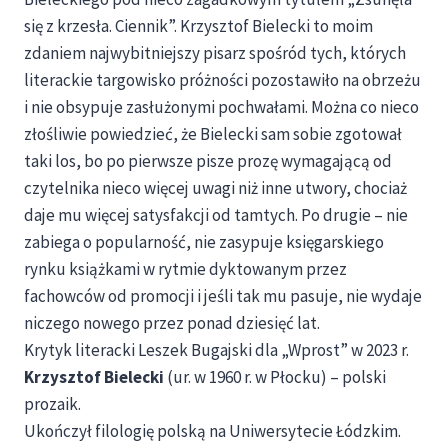
się z krzesła. Ciennik”. Krzysztof Bielecki to moim
zdaniem najwybitniejszy pisarz spośród tych, których
literackie targowisko próżności pozostawiło na obrzeżu
i nie obsypuje zasłużonymi pochwałami. Można co nieco
złośliwie powiedzieć, że Bielecki sam sobie zgotował
taki los, bo po pierwsze pisze prozę wymagającą od
czytelnika nieco więcej uwagi niż inne utwory, chociaż
daje mu więcej satysfakcji od tamtych. Po drugie – nie
zabiega o popularność, nie zasypuje księgarskiego
rynku książkami w rytmie dyktowanym przez
fachowców od promocji i jeśli tak mu pasuje, nie wydaje
niczego nowego przez ponad dziesięć lat.
Krytyk literacki Leszek Bugajski dla „Wprost” w 2023 r.
Krzysztof Bielecki
(ur. w 1960 r. w Płocku) – polski
prozaik.
Ukończył filologię polską na Uniwersytecie Łódzkim.