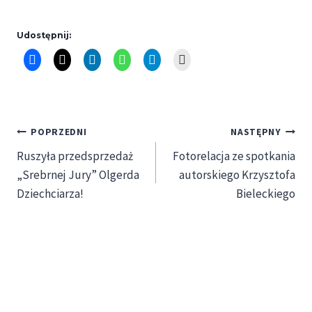
Udostępnij:
Nawigacja
POPRZEDNI
NASTĘPNY
Ruszyła przedsprzedaż
Fotorelacja ze spotkania
wpisu
„Srebrnej Jury” Olgerda
autorskiego Krzysztofa
Dziechciarza!
Bieleckiego