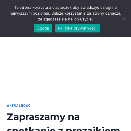
Przejdź
Ta strona korzysta z ciasteczek aby świadczyć usługi na
do
najwyższym poziomie. Dalsze korzystanie ze strony oznacza,
treści
że zgadzasz się na ich użycie.
Zgoda
Polityka prywatności
AKTUALNOŚCI
Zapraszamy na
spotkanie z prozaikiem