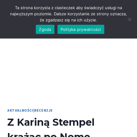
Przejdź
Ta strona korzysta z ciasteczek aby świadczyć usługi na
do
najwyższym poziomie. Dalsze korzystanie ze strony oznacza,
treści
że zgadzasz się na ich użycie.
Zgoda
Polityka prywatności
AKTUALNOŚCI
|
RECENZJE
Z Kariną Stempel
krążąc po Nome