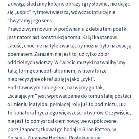
z uwagą śledzimy kolejne obrazy i gry słowne, nie dając
się „uśpić” rytmowi wiersza, wówczas intuicyjnie
chwytamy jego sens.
Prawdziwym novum w porównaniu z debiutem poetki
jest natomiast konstrukcja tomu. Książka stanowi
całość, choć nie na tyle zwartą, by można było nazwać ją
poematem. Zarazem nie jest to już tylko zbiór
oddzielnych wierszy. W świecie muzyki nazwalibyśmy
taką formę concept-albumem, w literaturze
nieprecyzyjnie określa się ją jako „cykl”.
Podstawowym zabiegiem, nazwijmy go tak,
„scalającym” jest wprowadzenie do tomu stałej postaci
o imieniu Matylda, pełniącej rolę już to podmiotu, już
to bohatera lirycznego większości utworów. Oczywiście,
nie jest to pomysł całkiem nowy; we współczesnej
poezji zapoczątkował go bodajże Brian Patten, w
Polsce – Zbigniew Herbert. Posłużenie się