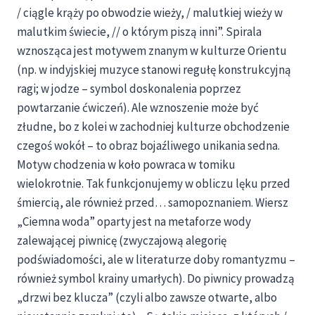
/ ciągle krąży po obwodzie wieży, / malutkiej wieży w
malutkim świecie, // o którym piszą inni”. Spirala
wznosząca jest motywem znanym w kulturze Orientu
(np. w indyjskiej muzyce stanowi regułę konstrukcyjną
ragi; w jodze – symbol doskonalenia poprzez
powtarzanie ćwiczeń). Ale wznoszenie może być
złudne, bo z kolei w zachodniej kulturze obchodzenie
czegoś wokół – to obraz bojaźliwego unikania sedna.
Motyw chodzenia w koło powraca w tomiku
wielokrotnie. Tak funkcjonujemy w obliczu lęku przed
śmiercią, ale również przed… samopoznaniem. Wiersz
„Ciemna woda” oparty jest na metaforze wody
zalewającej piwnicę (zwyczajową alegorię
podświadomości, ale w literaturze doby romantyzmu –
również symbol krainy umarłych). Do piwnicy prowadzą
„drzwi bez klucza” (czyli albo zawsze otwarte, albo