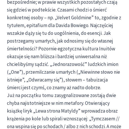
bezpośrednie; w prawie wszystkich pozostałych czają
się gdzieś w podtekście. Czasami chodzi o śmierć
konkretnej osoby – np. „Velvet Goldmine” to, zgodnie z
tytułem, epitafium dla Davida Bowiego. Najczęściej
wszakże dąży się tu do uogólnienia, do esencji. Jak
postrzegamy umarłych, jak odnosimy się do własnej
śmiertelności? Pozornie egzotyczna kultura Inuitów
okazuje się nam bliższa i bardziej uniwersalna niż
chcielibyśmy sądzić. „Jednorazowość” ludzkich imion
(„One”), przemilczanie umarłych („Niewinne słowo nie
istnieje”, „Odwracamy się”), słowem – tabuizacja
śmierci jest czymś, co znamy aż nadto dobrze.
Już na początku tomu zasygnalizowane zostają dwie
chyba najistotniejsze w nim metafory. Otwierający
książkę liryk „Lewa strona Matyldy” wprowadza obraz
krążenia po kole lub spirali wznoszącej: „Tymczasem //
ona wspina się po schodach / albo z nich schodzi. A może