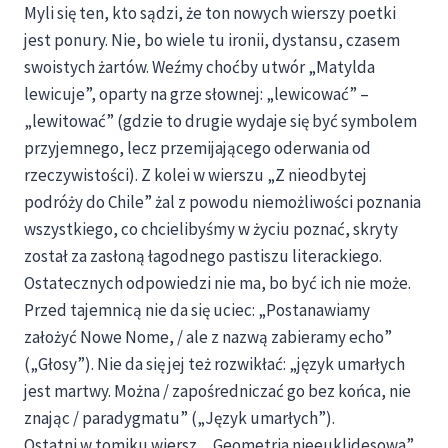
Myli się ten, kto sądzi, że ton nowych wierszy poetki
jest ponury. Nie, bo wiele tu ironii, dystansu, czasem
swoistych żartów. Weźmy choćby utwór „Matylda
lewicuje”, oparty na grze słownej: „lewicować” –
„lewitować” (gdzie to drugie wydaje się być symbolem
przyjemnego, lecz przemijającego oderwania od
rzeczywistości). Z kolei w wierszu „Z nieodbytej
podróży do Chile” żal z powodu niemożliwości poznania
wszystkiego, co chcielibyśmy w życiu poznać, skryty
został za zasłoną łagodnego pastiszu literackiego.
Ostatecznych odpowiedzi nie ma, bo być ich nie może.
Przed tajemnicą nie da się uciec: „Postanawiamy
założyć Nowe Nome, / ale z nazwą zabieramy echo”
(„Głosy”). Nie da się jej też rozwikłać: „język umarłych
jest martwy. Można / zapośredniczać go bez końca, nie
znając / paradygmatu” („Język umarłych”).
Ostatni w tomiku wiersz, „Geometria nieeuklidesowa”,