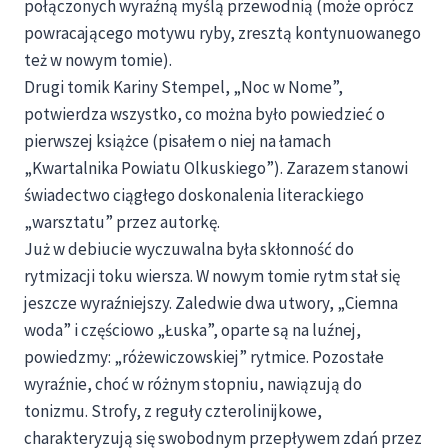
połączonych wyraźną myślą przewodnią (może oprócz
powracającego motywu ryby, zresztą kontynuowanego
też w nowym tomie).
Drugi tomik Kariny Stempel, „Noc w Nome”,
potwierdza wszystko, co można było powiedzieć o
pierwszej książce (pisałem o niej na łamach
„Kwartalnika Powiatu Olkuskiego”). Zarazem stanowi
świadectwo ciągłego doskonalenia literackiego
„warsztatu” przez autorkę.
Już w debiucie wyczuwalna była skłonność do
rytmizacji toku wiersza. W nowym tomie rytm stał się
jeszcze wyraźniejszy. Zaledwie dwa utwory, „Ciemna
woda” i częściowo „Łuska”, oparte są na luźnej,
powiedzmy: „różewiczowskiej” rytmice. Pozostałe
wyraźnie, choć w różnym stopniu, nawiązują do
tonizmu. Strofy, z reguły czterolinijkowe,
charakteryzują się swobodnym przepływem zdań przez