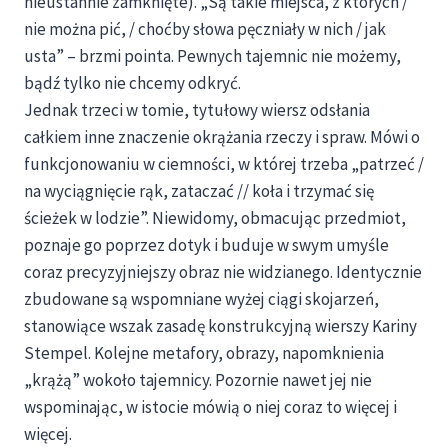
nieustannie zamknięte). „Są takie miejsca, z których /
nie można pić, / choćby słowa pęczniały w nich / jak
usta” – brzmi pointa. Pewnych tajemnic nie możemy,
bądź tylko nie chcemy odkryć.
Jednak trzeci w tomie, tytułowy wiersz odsłania
całkiem inne znaczenie okrążania rzeczy i spraw. Mówi o
funkcjonowaniu w ciemności, w której trzeba „patrzeć /
na wyciągnięcie rąk, zataczać // koła i trzymać się
ścieżek w lodzie”. Niewidomy, obmacując przedmiot,
poznaje go poprzez dotyk i buduje w swym umyśle
coraz precyzyjniejszy obraz nie widzianego. Identycznie
zbudowane są wspomniane wyżej ciągi skojarzeń,
stanowiące wszak zasadę konstrukcyjną wierszy Kariny
Stempel. Kolejne metafory, obrazy, napomknienia
„krążą” wokoło tajemnicy. Pozornie nawet jej nie
wspominając, w istocie mówią o niej coraz to więcej i
więcej.