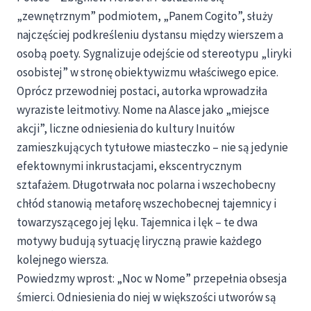
„zewnętrznym” podmiotem, „Panem Cogito”, służy
najczęściej podkreśleniu dystansu między wierszem a
osobą poety. Sygnalizuje odejście od stereotypu „liryki
osobistej” w stronę obiektywizmu właściwego epice.
Oprócz przewodniej postaci, autorka wprowadziła
wyraziste leitmotivy. Nome na Alasce jako „miejsce
akcji”, liczne odniesienia do kultury Inuitów
zamieszkujących tytułowe miasteczko – nie są jedynie
efektownymi inkrustacjami, ekscentrycznym
sztafażem. Długotrwała noc polarna i wszechobecny
chłód stanowią metaforę wszechobecnej tajemnicy i
towarzyszącego jej lęku. Tajemnica i lęk – te dwa
motywy budują sytuację liryczną prawie każdego
kolejnego wiersza.
Powiedzmy wprost: „Noc w Nome” przepełnia obsesja
śmierci. Odniesienia do niej w większości utworów są