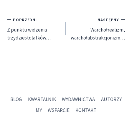
Nawigacja
POPRZEDNI
NASTĘPNY
Z punktu widzenia
Warchołrealizm,
wpisu
trzydziestolatków…
warchołabstrakcjonizm…
BLOG
KWARTALNIK
WYDAWNICTWA
AUTORZY
MY
WSPARCIE
KONTAKT