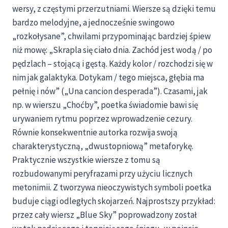
wersy, z częstymi przerzutniami. Wiersze są dzięki temu
bardzo melodyjne, a jednocześnie swingowo
„rozkołysane”, chwilami przypominając bardziej śpiew
niż mowę: „Skrapla się ciało dnia. Zachód jest wodą / po
pędzlach – stojącą i gęstą. Każdy kolor / rozchodzi się w
nim jak galaktyka. Dotykam / tego miejsca, głębia ma
pełnię i nów” („Una cancion desperada”). Czasami, jak
np. w wierszu „Choćby”, poetka świadomie bawi się
urywaniem rytmu poprzez wprowadzenie cezury.
Równie konsekwentnie autorka rozwija swoją
charakterystyczną, „dwustopniową” metaforykę.
Praktycznie wszystkie wiersze z tomu są
rozbudowanymi peryfrazami przy użyciu licznych
metonimii. Z tworzywa nieoczywistych symboli poetka
buduje ciągi odległych skojarzeń. Najprostszy przykład:
przez cały wiersz „Blue Sky” poprowadzony został