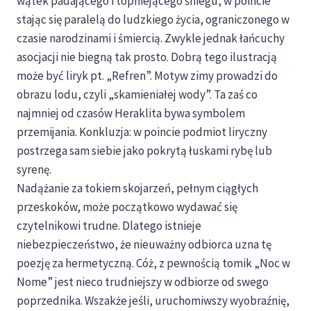
wątek padającego i topniejącego śniegu, w poincie
stając się paralelą do ludzkiego życia, ograniczonego w
czasie narodzinami i śmiercią. Zwykle jednak łańcuchy
asocjacji nie biegną tak prosto. Dobrą tego ilustracją
może być liryk pt. „Refren”. Motyw zimy prowadzi do
obrazu lodu, czyli „skamieniałej wody”. Ta zaś co
najmniej od czasów Heraklita bywa symbolem
przemijania. Konkluzja: w poincie podmiot liryczny
postrzega sam siebie jako pokrytą łuskami rybę lub
syrenę.
Nadążanie za tokiem skojarzeń, pełnym ciągłych
przeskoków, może początkowo wydawać się
czytelnikowi trudne. Dlatego istnieje
niebezpieczeństwo, że nieuważny odbiorca uzna tę
poezję za hermetyczną. Cóż, z pewnością tomik „Noc w
Nome” jest nieco trudniejszy w odbiorze od swego
poprzednika. Wszakże jeśli, uruchomiwszy wyobraźnię,