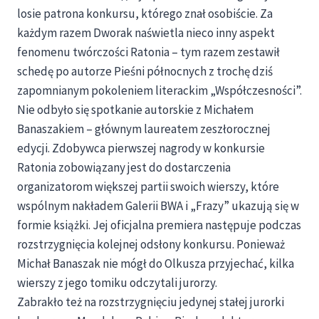
losie patrona konkursu, którego znał osobiście. Za
każdym razem Dworak naświetla nieco inny aspekt
fenomenu twórczości Ratonia – tym razem zestawił
schedę po autorze Pieśni północnych z trochę dziś
zapomnianym pokoleniem literackim „Współczesności”.
Nie odbyło się spotkanie autorskie z Michałem
Banaszakiem – głównym laureatem zeszłorocznej
edycji. Zdobywca pierwszej nagrody w konkursie
Ratonia zobowiązany jest do dostarczenia
organizatorom większej partii swoich wierszy, które
wspólnym nakładem Galerii BWA i „Frazy” ukazują się w
formie książki. Jej oficjalna premiera następuje podczas
rozstrzygnięcia kolejnej odsłony konkursu. Ponieważ
Michał Banaszak nie mógł do Olkusza przyjechać, kilka
wierszy z jego tomiku odczytali jurorzy.
Zabrakło też na rozstrzygnięciu jedynej stałej jurorki