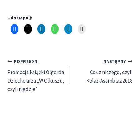
Udostępnij:
Nawigacja
POPRZEDNI
NASTĘPNY
Promocja książki Olgerda
Coś z niczego, czyli
wpisu
Dziechciarza „W Olkuszu,
Kolaż-Asamblaż 2018
czyli nigdzie”