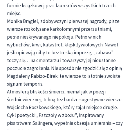
formie książkowej prac laureatów wszystkich trzech
miejsc.
Monika Brągiel, zdobywczyni pierwszej nagrody, pisze
wiersze rozkołysane karkołomnymi przerzutniami,
pełne nieskrywanego niepokoju. Pełno w nich
wybuchów, krwi, katastrof, klęsk żywiołowych. Nawet
jeśli opiewają niby to beztroską imprezę, „zabawa”
toczy się… na cmentarzu i towarzyszy jej nieustanne
poczucie zagrożenia. Nie sposób nie zgodzić się z opinią
Magdaleny Rabizo-Birek: te wiersze to istotnie swoiste
signum temporis.
Atmosferą bliskości śmierci, niemal jak w poezji
średniowiecznej, tchną też bardzo sugestywne wiersze
Wojciecha Roszkowskiego, który zajął miejsce drugie.
Cykl poetycki „Pszczoły w zbożu”, inspirowany
pisarstwem Salingera, wypełnia obsesja umierania – czy