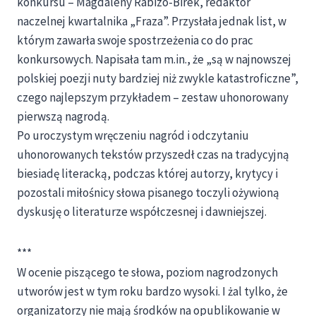
konkursu – Magdaleny Rabizo-Birek, redaktor
naczelnej kwartalnika „Fraza”. Przysłała jednak list, w
którym zawarła swoje spostrzeżenia co do prac
konkursowych. Napisała tam m.in., że „są w najnowszej
polskiej poezji nuty bardziej niż zwykle katastroficzne”,
czego najlepszym przykładem – zestaw uhonorowany
pierwszą nagrodą.
Po uroczystym wręczeniu nagród i odczytaniu
uhonorowanych tekstów przyszedł czas na tradycyjną
biesiadę literacką, podczas której autorzy, krytycy i
pozostali miłośnicy słowa pisanego toczyli ożywioną
dyskusję o literaturze współczesnej i dawniejszej.
***
W ocenie piszącego te słowa, poziom nagrodzonych
utworów jest w tym roku bardzo wysoki. I żal tylko, że
organizatorzy nie mają środków na opublikowanie w