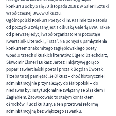
konkursu odbyło się 30 listopada 2018 r. w Galerii Sztuki
Współczesnej BWA w Olkuszu.
Ogólnopolski Konkurs Poetycki im. Kazimierza Ratonia
od początku związany jest z olkuską Galerią BWA. Także
od pierwszej edycji współorganizatorem pozostaje
Kwartalnik Literacki „Fraza”. Na pomysł upamiętnienia
konkursem znakomitego zagłębiowskiego poety
wpadło trzech olkuskich literatów: Olgerd Dziechciarz,
Sławomir Elsner i Łukasz Jarosz. Inicjatywę gorąco
poparł zawierciański poeta i prozaik Bogdan Dworak.
Trzeba tutaj pamiętać, że Olkusz – choć historycznie i
administracyjnie przynależący do Małopolski – do
niedawna był instytucjonalnie związany ze Śląskiem i
Zagłębiem. Zaowocowało to stałym kontaktem
ośrodków i ludzi kultury, a ten przetrwał reformę
administracyjną bez większego szwanku.