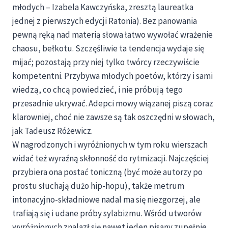
młodych – Izabela Kawczyńska, zresztą laureatka
jednej z pierwszych edycji Ratonia). Bez panowania
pewną ręką nad materią słowa łatwo wywołać wrażenie
chaosu, bełkotu. Szczęśliwie ta tendencja wydaje się
mijać; pozostają przy niej tylko twórcy rzeczywiście
kompetentni. Przybywa młodych poetów, którzy i sami
wiedzą, co chcą powiedzieć, i nie próbują tego
przesadnie ukrywać. Adepci mowy wiązanej piszą coraz
klarowniej, choć nie zawsze są tak oszczędni w słowach,
jak Tadeusz Różewicz.
W nagrodzonych i wyróżnionych w tym roku wierszach
widać też wyraźną skłonność do rytmizacji. Najczęściej
przybiera ona postać toniczną (być może autorzy po
prostu słuchają dużo hip-hopu), także metrum
intonacyjno-składniowe nadal ma się niezgorzej, ale
trafiają się i udane próby sylabizmu. Wśród utworów
wyróżnionych znalazł się nawet jeden pisany zupełnie