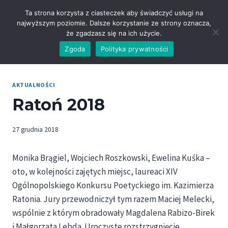
Przejdź
Ta strona korzysta z ciasteczek aby świadczyć usługi na
do
najwyższym poziomie. Dalsze korzystanie ze strony oznacza,
treści
że zgadzasz się na ich użycie.
Zgoda
Polityka prywatności
AKTUALNOŚCI
Ratoń 2018
27 grudnia 2018
Monika Brągiel, Wojciech Roszkowski, Ewelina Kuśka –
oto, w kolejności zajętych miejsc, laureaci XIV
Ogólnopolskiego Konkursu Poetyckiego im. Kazimierza
Ratonia. Jury przewodniczył tym razem Maciej Melecki,
wspólnie z którym obradowały Magdalena Rabizo-Birek
i Małgorzata Lebda. Uroczyste rozstrzygnięcie