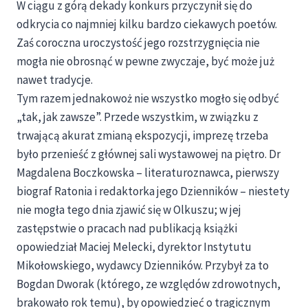
W ciągu z górą dekady konkurs przyczynił się do
odkrycia co najmniej kilku bardzo ciekawych poetów.
Zaś coroczna uroczystość jego rozstrzygnięcia nie
mogła nie obrosnąć w pewne zwyczaje, być może już
nawet tradycje.
Tym razem jednakowoż nie wszystko mogło się odbyć
„tak, jak zawsze”. Przede wszystkim, w związku z
trwającą akurat zmianą ekspozycji, imprezę trzeba
było przenieść z głównej sali wystawowej na piętro. Dr
Magdalena Boczkowska – literaturoznawca, pierwszy
biograf Ratonia i redaktorka jego Dzienników – niestety
nie mogła tego dnia zjawić się w Olkuszu; w jej
zastępstwie o pracach nad publikacją książki
opowiedział Maciej Melecki, dyrektor Instytutu
Mikołowskiego, wydawcy Dzienników. Przybył za to
Bogdan Dworak (którego, ze względów zdrowotnych,
brakowało rok temu), by opowiedzieć o tragicznym