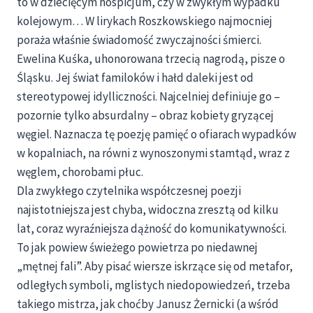
to w dziecięcym hospicjum, czy w zwykłym wypadku
kolejowym… W lirykach Roszkowskiego najmocniej
poraża właśnie świadomość zwyczajności śmierci.
Ewelina Kuśka, uhonorowana trzecią nagrodą, pisze o
Śląsku. Jej świat familoków i hałd daleki jest od
stereotypowej idylliczności. Najcelniej definiuje go –
pozornie tylko absurdalny – obraz kobiety gryzącej
węgiel. Naznacza tę poezję pamięć o ofiarach wypadków
w kopalniach, na równi z wynoszonymi stamtąd, wraz z
węglem, chorobami płuc.
Dla zwykłego czytelnika współczesnej poezji
najistotniejsza jest chyba, widoczna zresztą od kilku
lat, coraz wyraźniejsza dążność do komunikatywności.
To jak powiew świeżego powietrza po niedawnej
„mętnej fali”. Aby pisać wiersze iskrzące się od metafor,
odległych symboli, mglistych niedopowiedzeń, trzeba
takiego mistrza, jak choćby Janusz Żernicki (a wśród