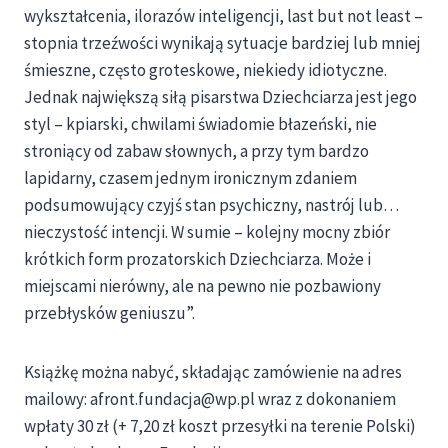
wykształcenia, ilorazów inteligencji, last but not least –
stopnia trzeźwości wynikają sytuacje bardziej lub mniej
śmieszne, często groteskowe, niekiedy idiotyczne.
Jednak największą siłą pisarstwa Dziechciarza jest jego
styl – kpiarski, chwilami świadomie błazeński, nie
stroniący od zabaw słownych, a przy tym bardzo
lapidarny, czasem jednym ironicznym zdaniem
podsumowujący czyjś stan psychiczny, nastrój lub…
nieczystość intencji. W sumie – kolejny mocny zbiór
krótkich form prozatorskich Dziechciarza. Może i
miejscami nierówny, ale na pewno nie pozbawiony
przebłysków geniuszu”.
Książkę można nabyć, składając zamówienie na adres
mailowy: afront.fundacja@wp.pl wraz z dokonaniem
wpłaty 30 zł (+ 7,20 zł koszt przesyłki na terenie Polski)