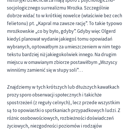
socjologicznego surrealizmu Mrożka. Szczególnie
dobrze widać to w krótkiej nowelce (właściwie bez cech
felietonu) pt. „Kapral ma zawsze rację”. To takie typowo
mrożkowskie „co by było, gdyby”. Gdyby więc Olgerd
kiedyś planował wydanie jakiegoś tomu opowiadań
wybranych, optowałbym za umieszczeniem w nim tego
tekstu bardziej niż jakiegokolwiek innego. Na drugim
miejscu w omawianym zbiorze postawiłbym „Wszyscy
winniśmy zamienić się w słupy soli”…
Znajdziemy w tych krótszych lub dłuższych kawałkach
prozy sporo obserwacji społecznych i takichże
spostrzeżeń (z reguły celnych), lecz przede wszystkim
są to opowiastki o spotkaniach przypadkowych ludzi. Z
różnic osobowościowych, rozbieżności doświadczeń
życiowych, niezgodności poziomów i rodzajów