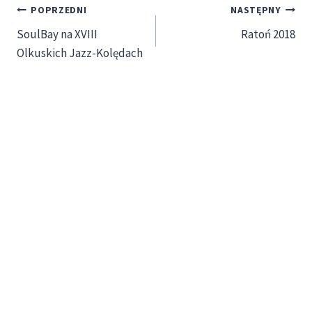
Nawigacja
POPRZEDNI
NASTĘPNY
SoulBay na XVIII
Ratoń 2018
wpisu
Olkuskich Jazz-Kolędach