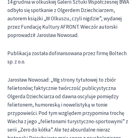
14 grudnia w olkuskiej Galerii Sztuki Współczesnej BWA
odbyło się spotkanie z Olgerdem Dziechciarzem,
autorem książki „W Olkuszu, czyli nigdzie”, wydanej
przez Fundację Kultury AFRONT. Wieczór autorski
poprowadził Jarosław Nowosad.
Publikacja została dofinansowana przez firmę Boltech
sp. z o.o.
Jarosław Nowosad: „
Wg strony tytułowej to zbiór
felietonów; faktycznie twórczość publicystyczna
Olgerda Dziechciarza od dawna oscyluje pomiędzy
felietonem, humoreską i nowelistyką w tonie
przypowieści. Pod tym względem przypomina trochę
Wiecha z jego „felietonami turystyczno-sportowymi” z
serii „Zero do kółka”. Ale też absurdalne nieraz
historyjki Dziechciarza mają sporo z psychologiczno-