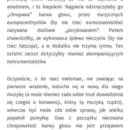
amatorem, i to kiepskim. Najpierw odstręczyłaby go
„chropawa” barwa głosu, przez muzycznych
europocentrystów (by nie rzec: euroszowinistów)
nazywana złośliwie „porykiwaniem”. Potem
stwierdziłby, że wykonawca śpiewa nieczysto (by nie
rzec: fałszuje), a w dodatku nie trzyma rytmu. Ten
ostatni zarzut dotyczyłby również akompaniujących
instrumentalistów.
Oczywiście, o ile nasz meloman, nie zważając na
pierwsze wrażenie, wsłucha się w nową dla niego
muzykę (a może również zada sobie trud dowiedzenia
się czegoś o konwencji, którą tą muzyką rządzi),
wówczas być może zda sobie sprawę, jak wielką
popełnił pomyłkę. Owa z początku nieznośna
chropowatość barwy głosu nie jest przejawem