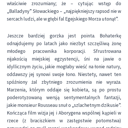
właściwie zrozumiany; że – cytując wstęp do
„Balladyny” Słowackiego – „najpiękniejszy rapsod nie w
sercach ludzi, ale w głębi fal Egejskiego Morza utonął”.
Jeszcze bardziej gorzka jest pointa. Bohaterkę
odnajdujemy po latach jako niezbyt szczęśliwą żonę
młodego pracownika korporacji. Sfrustrowana
nijakością miejskiej egzystencji, śni na jawie o
idyllicznym życiu, jakie mogłaby wieść na łonie natury,
oddawszy jej synowi swoje łono. Niestety, nawet ten
spóźniony żal zbytniego zrozumienia nie wyraża.
Marzenia, którym oddaje się kobieta, są po prostu
poderotyzowaną wersją sentymentalnych fantazji,
jakie monsieur Rousseau snuł o „szlachetnym dzikusie”.
Kończąca film wizja jej i Aborygena wspólnej kąpieli w
rzece (z braciszkiem w zastępstwie potomstwa)