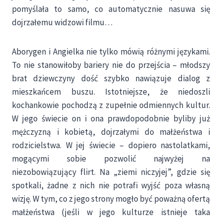
pomyślała to samo, co automatycznie nasuwa się
dojrzałemu widzowi filmu…
Aborygen i Angielka nie tylko mówią różnymi językami.
To nie stanowiłoby bariery nie do przejścia – młodszy
brat dziewczyny dość szybko nawiązuje dialog z
mieszkańcem buszu. Istotniejsze, że niedoszli
kochankowie pochodzą z zupełnie odmiennych kultur.
W jego świecie on i ona prawdopodobnie byliby już
mężczyzną i kobietą, dojrzałymi do małżeństwa i
rodzicielstwa. W jej świecie – dopiero nastolatkami,
mogącymi sobie pozwolić najwyżej na
niezobowiązujący flirt. Na „ziemi niczyjej”, gdzie się
spotkali, żadne z nich nie potrafi wyjść poza własną
wizję. W tym, co z jego strony mogło być poważną ofertą
małżeństwa (jeśli w jego kulturze istnieje taka