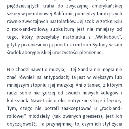
pięćdziesiątych trafia do zwyczajnej amerykańskiej
szkoły w południowej Kalifornii, pomiędzy tamtejszych
równie zwyczajnych nastolatków. Jej szok w zetknięciu
z rock-and-rollową subkulturą jest nie mniejszy od
tego, który przeżyłaby nastolatka z „Walkabout”,
gdyby przeniesiono ją prosto z centrum Sydney w sam
środek aborygeńskiej uroczystości plemiennej.
Nie chodzi nawet o muzykę – tej Sandra nie mogła nie
znać również na antypodach; ta jest w większym lub
mniejszym stopniu i jej muzyką. Ani o taniec, z którym
radzi sobie nie gorzej od swoich nowych kolegów i
koleżanek. Nawet nie o ekscentryczne stroje i fryzury.
Tym, czego nie potrafi zaakceptować u „rock-and-
rollowej” młodzieży (tak zwanych greasers), jest ich
obyczajowość… a przynajmniej to, czym ich styl życia