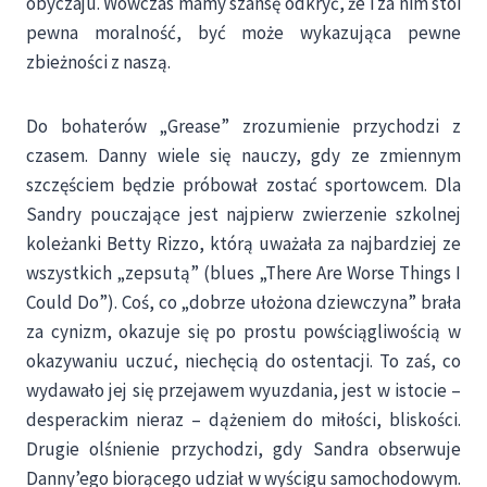
obyczaju. Wówczas mamy szansę odkryć, że i za nim stoi
pewna moralność, być może wykazująca pewne
zbieżności z naszą.
Do bohaterów „Grease” zrozumienie przychodzi z
czasem. Danny wiele się nauczy, gdy ze zmiennym
szczęściem będzie próbował zostać sportowcem. Dla
Sandry pouczające jest najpierw zwierzenie szkolnej
koleżanki Betty Rizzo, którą uważała za najbardziej ze
wszystkich „zepsutą” (blues „There Are Worse Things I
Could Do”). Coś, co „dobrze ułożona dziewczyna” brała
za cynizm, okazuje się po prostu powściągliwością w
okazywaniu uczuć, niechęcią do ostentacji. To zaś, co
wydawało jej się przejawem wyuzdania, jest w istocie –
desperackim nieraz – dążeniem do miłości, bliskości.
Drugie olśnienie przychodzi, gdy Sandra obserwuje
Danny’ego biorącego udział w wyścigu samochodowym.