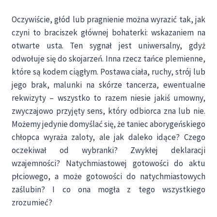
Oczywiście, głód lub pragnienie można wyrazić tak, jak
czyni to braciszek głównej bohaterki: wskazaniem na
otwarte usta. Ten sygnał jest uniwersalny, gdyż
odwołuje się do skojarzeń. Inna rzecz tańce plemienne,
które są kodem ciągłym. Postawa ciała, ruchy, strój lub
jego brak, malunki na skórze tancerza, ewentualne
rekwizyty – wszystko to razem niesie jakiś umowny,
zwyczajowo przyjęty sens, który odbiorca zna lub nie.
Możemy jedynie domyślać się, że taniec aborygeńskiego
chłopca wyraża zaloty, ale jak daleko idące? Czego
oczekiwał od wybranki? Zwykłej deklaracji
wzajemności? Natychmiastowej gotowości do aktu
płciowego, a może gotowości do natychmiastowych
zaślubin? I co ona mogła z tego wszystkiego
zrozumieć?