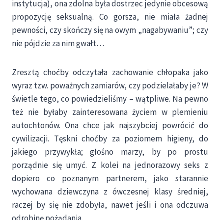
instytucja), ona zdolna była dostrzec jedynie obcesową
propozycję seksualną. Co gorsza, nie miała żadnej
pewności, czy skończy się na owym „nagabywaniu”; czy
nie pójdzie za nim gwałt…
Zresztą choćby odczytała zachowanie chłopaka jako
wyraz tzw. poważnych zamiarów, czy podzielałaby je? W
świetle tego, co powiedzieliśmy – wątpliwe. Na pewno
też nie byłaby zainteresowana życiem w plemieniu
autochtonów. Ona chce jak najszybciej powrócić do
cywilizacji. Tęskni choćby za poziomem higieny, do
jakiego przywykła; głośno marzy, by po prostu
porządnie się umyć. Z kolei na jednorazowy seks z
dopiero co poznanym partnerem, jako starannie
wychowana dziewczyna z ówczesnej klasy średniej,
raczej by się nie zdobyła, nawet jeśli i ona odczuwa
odrobinę pożądania.