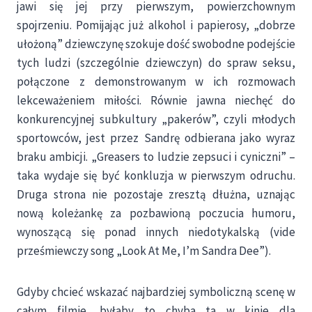
jawi się jej przy pierwszym, powierzchownym
spojrzeniu. Pomijając już alkohol i papierosy, „dobrze
ułożoną” dziewczynę szokuje dość swobodne podejście
tych ludzi (szczególnie dziewczyn) do spraw seksu,
połączone z demonstrowanym w ich rozmowach
lekceważeniem miłości. Równie jawna niechęć do
konkurencyjnej subkultury „pakerów”, czyli młodych
sportowców, jest przez Sandrę odbierana jako wyraz
braku ambicji. „Greasers to ludzie zepsuci i cyniczni” –
taka wydaje się być konkluzja w pierwszym odruchu.
Druga strona nie pozostaje zresztą dłużna, uznając
nową koleżankę za pozbawioną poczucia humoru,
wynoszącą się ponad innych niedotykalską (vide
prześmiewczy song „Look At Me, I’m Sandra Dee”).
Gdyby chcieć wskazać najbardziej symboliczną scenę w
całym filmie, byłaby to chyba ta w kinie dla