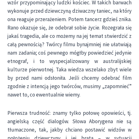
wzór przypominający ludzki kościec. W takich barwach
wykonuje przed dziewczyną dziwaczny taniec, na który
ona reaguje przerażeniem. Potem tancerz gdzieś znika.
Rano okazuje się, że odebrał sobie życie. Rozegrała się
jakaś tragedia, ale co możemy na jej temat stwierdzić z
całą pewnością? Twórcy filmu bynajmniej nie ułatwiają
nam zadania; coś pewnego mógłby powiedzieć jedynie
etnograf, i to wyspecjalizowany w australijskiej
kulturze pierwotnej. Taka wiedza wszelako zbyt wiele
by przed nami odsłoniła. Jeśli chcemy odebrać film
zgodnie z intencją jego twórców, musimy „zapomnieć”
nawet to, co ewentualnie wiemy.
Pierwsza trudność: znamy tylko połowę opowieści, tj.
angielską część dialogów. Słowa Aborygena nie są
tłumaczone, tak, jakby chciano postawić widzów w
położeniu dziewczyny i jej brata – w sytuacji