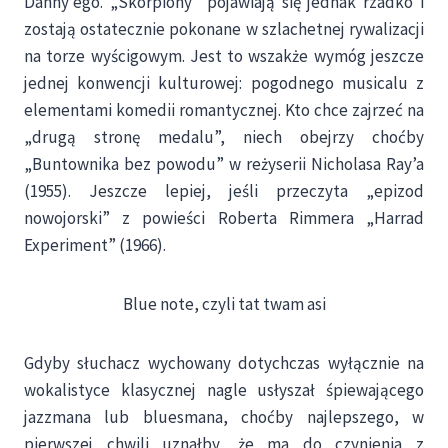
Danny’ego. „Skorpiony” pojawiają się jednak rzadko i
zostają ostatecznie pokonane w szlachetnej rywalizacji
na torze wyścigowym. Jest to wszakże wymóg jeszcze
jednej konwencji kulturowej: pogodnego musicalu z
elementami komedii romantycznej. Kto chce zajrzeć na
„drugą stronę medalu”, niech obejrzy choćby
„Buntownika bez powodu” w reżyserii Nicholasa Ray’a
(1955). Jeszcze lepiej, jeśli przeczyta „epizod
nowojorski” z powieści Roberta Rimmera „Harrad
Experiment” (1966).
Blue note, czyli tat twam asi
Gdyby słuchacz wychowany dotychczas wyłącznie na
wokalistyce klasycznej nagle usłyszał śpiewającego
jazzmana lub bluesmana, choćby najlepszego, w
pierwszej chwili uznałby, że ma do czynienia z