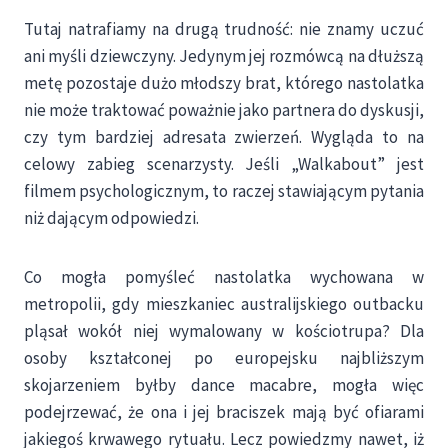
Tutaj natrafiamy na drugą trudność: nie znamy uczuć
ani myśli dziewczyny. Jedynym jej rozmówcą na dłuższą
metę pozostaje dużo młodszy brat, którego nastolatka
nie może traktować poważnie jako partnera do dyskusji,
czy tym bardziej adresata zwierzeń. Wygląda to na
celowy zabieg scenarzysty. Jeśli „Walkabout” jest
filmem psychologicznym, to raczej stawiającym pytania
niż dającym odpowiedzi.
Co mogła pomyśleć nastolatka wychowana w
metropolii, gdy mieszkaniec australijskiego outbacku
pląsał wokół niej wymalowany w kościotrupa? Dla
osoby kształconej po europejsku najbliższym
skojarzeniem byłby dance macabre, mogła więc
podejrzewać, że ona i jej braciszek mają być ofiarami
jakiegoś krwawego rytuału. Lecz powiedzmy nawet, iż