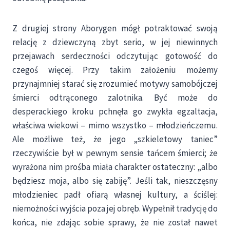
Z drugiej strony Aborygen mógł potraktować swoją
relację z dziewczyną zbyt serio, w jej niewinnych
przejawach serdeczności odczytując gotowość do
czegoś więcej. Przy takim założeniu możemy
przynajmniej starać się zrozumieć motywy samobójczej
śmierci odtrąconego zalotnika. Być może do
desperackiego kroku pchnęła go zwykła egzaltacja,
właściwa wiekowi – mimo wszystko – młodzieńczemu.
Ale możliwe też, że jego „szkieletowy taniec”
rzeczywiście był w pewnym sensie tańcem śmierci; że
wyrażona nim prośba miała charakter ostateczny: „albo
będziesz moja, albo się zabiję”. Jeśli tak, nieszczęsny
młodzieniec padł ofiarą własnej kultury, a ściślej:
niemożności wyjścia poza jej obręb. Wypełnił tradycję do
końca, nie zdając sobie sprawy, że nie został nawet