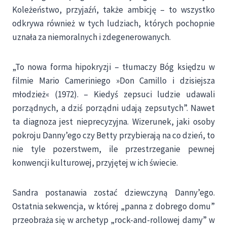
Koleżeństwo, przyjaźń, także ambicję – to wszystko
odkrywa również w tych ludziach, których pochopnie
uznała za niemoralnych i zdegenerowanych.
„To nowa forma hipokryzji – tłumaczy Bóg księdzu w
filmie Mario Cameriniego »Don Camillo i dzisiejsza
młodzież« (1972). – Kiedyś zepsuci ludzie udawali
porządnych, a dziś porządni udają zepsutych”. Nawet
ta diagnoza jest nieprecyzyjna. Wizerunek, jaki osoby
pokroju Danny’ego czy Betty przybierają na co dzień, to
nie tyle pozerstwem, ile przestrzeganie pewnej
konwencji kulturowej, przyjętej w ich świecie.
Sandra postanawia zostać dziewczyną Danny’ego.
Ostatnia sekwencja, w której „panna z dobrego domu”
przeobraża się w archetyp „rock-and-rollowej damy” w