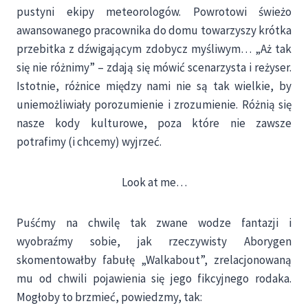
pustyni ekipy meteorologów. Powrotowi świeżo
awansowanego pracownika do domu towarzyszy krótka
przebitka z dźwigającym zdobycz myśliwym… „Aż tak
się nie różnimy” – zdają się mówić scenarzysta i reżyser.
Istotnie, różnice między nami nie są tak wielkie, by
uniemożliwiały porozumienie i zrozumienie. Różnią się
nasze kody kulturowe, poza które nie zawsze
potrafimy (i chcemy) wyjrzeć.
Look at me…
Puśćmy na chwilę tak zwane wodze fantazji i
wyobraźmy sobie, jak rzeczywisty Aborygen
skomentowałby fabułę „Walkabout”, zrelacjonowaną
mu od chwili pojawienia się jego fikcyjnego rodaka.
Mogłoby to brzmieć, powiedzmy, tak: