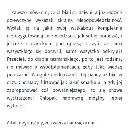
– Zawsze mówiłem, że ci biali są dziwni, a już rodzice
dziewczyny wykazali skrajną nieodpowiedzialność.
Wysłali ją na jakiś swój walkabout kompletnie
nieprzygotowaną, nie wiedzącą, jak sobie poradzić, i
jeszcze z dzieckiem pod opieką! Liczyli, że sama
wszystkiego się domyśli, sama wszystko odkryje?!
Przecież, do diabła tasmańskiego, po to jest rodzina,
nie mówiąc o współplemieńcach, żeby taką wiedzę
przekazać! W ogóle niedojrzałość tej panny aż bije w
oczy. Chciałaby flirtować jak jakaś smarkula, a gdy jej
zaproponować coś poważniejszego, to się chowa
wystraszona! Chłopak naprawdę mógłby lepiej
wybrać…
Albo przypuśćmy, że zwierza nam się ocean: