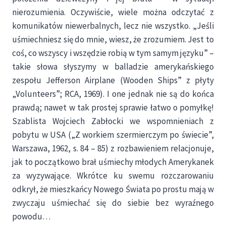
nierozumienia. Oczywiście, wiele można odczytać z
komunikatów niewerbalnych, lecz nie wszystko. „Jeśli
uśmiechniesz się do mnie, wiesz, że zrozumiem. Jest to
coś, co wszyscy i wszędzie robią w tym samym języku” –
takie słowa słyszymy w balladzie amerykańskiego
zespołu Jefferson Airplane (Wooden Ships” z płyty
„Volunteers”; RCA, 1969). I one jednak nie są do końca
prawdą; nawet w tak prostej sprawie łatwo o pomyłkę!
Szablista Wojciech Zabłocki we wspomnieniach z
pobytu w USA („Z workiem szermierczym po świecie”,
Warszawa, 1962, s. 84 – 85) z rozbawieniem relacjonuje,
jak to początkowo brał uśmiechy młodych Amerykanek
za wyzywające. Wkrótce ku swemu rozczarowaniu
odkrył, że mieszkańcy Nowego Świata po prostu mają w
zwyczaju uśmiechać się do siebie bez wyraźnego
powodu…