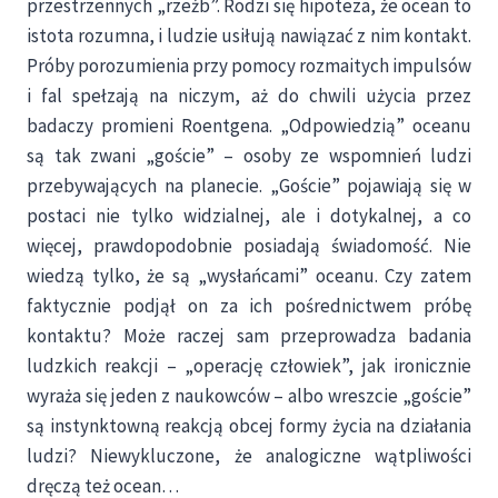
przestrzennych „rzeźb”. Rodzi się hipoteza, że ocean to
istota rozumna, i ludzie usiłują nawiązać z nim kontakt.
Próby porozumienia przy pomocy rozmaitych impulsów
i fal spełzają na niczym, aż do chwili użycia przez
badaczy promieni Roentgena. „Odpowiedzią” oceanu
są tak zwani „goście” – osoby ze wspomnień ludzi
przebywających na planecie. „Goście” pojawiają się w
postaci nie tylko widzialnej, ale i dotykalnej, a co
więcej, prawdopodobnie posiadają świadomość. Nie
wiedzą tylko, że są „wysłańcami” oceanu. Czy zatem
faktycznie podjął on za ich pośrednictwem próbę
kontaktu? Może raczej sam przeprowadza badania
ludzkich reakcji – „operację człowiek”, jak ironicznie
wyraża się jeden z naukowców – albo wreszcie „goście”
są instynktowną reakcją obcej formy życia na działania
ludzi? Niewykluczone, że analogiczne wątpliwości
dręczą też ocean…