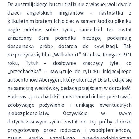
Do australijskiego buszu trafia nie z własnej woli dwoje
dzieci angielskich imigrantów – nastolatka z
kilkuletnim bratem. Ich ojciec w samym środku pikniku
nagle odebrał sobie życie, samochód też został
zniszczony. Sami pośrodku niczego, podejmują
desperacką próbę dotarcia do cywilizacji. Tak
rozpoczyna się film „Walkabout” Nicolasa Roega z 1971
roku. Tytuł – dosłownie znaczący tyle, co
„przechadzka” – nawiązuje do rytuału inicjacyjnego
autochtonów. Aborygen, który ukończył 16 lat, udaje się
na samotną wędrówkę, będącą przejściem w dorosłość.
Podczas „przechadzki” musi samodzielnie przetrwać,
zdobywając pożywienie i unikając ewentualnych
niebezpieczeństw. Oczywiście w swym
dotychczasowym życiu został do tej próby dobrze
przygotowany przez rodziców i współplemieńców,
zatem wedle wszelkiego prawdopodobieństwa