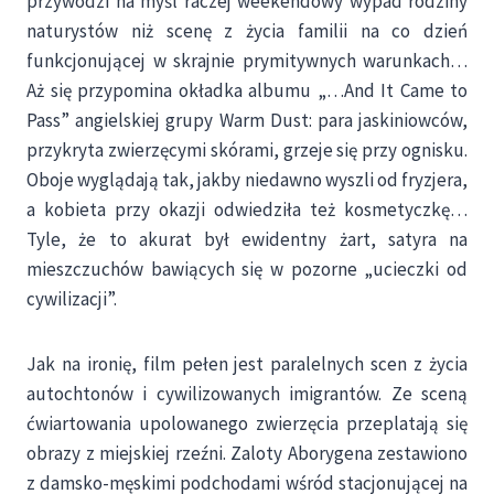
przywodzi na myśl raczej weekendowy wypad rodziny
naturystów niż scenę z życia familii na co dzień
funkcjonującej w skrajnie prymitywnych warunkach…
Aż się przypomina okładka albumu „…And It Came to
Pass” angielskiej grupy Warm Dust: para jaskiniowców,
przykryta zwierzęcymi skórami, grzeje się przy ognisku.
Oboje wyglądają tak, jakby niedawno wyszli od fryzjera,
a kobieta przy okazji odwiedziła też kosmetyczkę…
Tyle, że to akurat był ewidentny żart, satyra na
mieszczuchów bawiących się w pozorne „ucieczki od
cywilizacji”.
Jak na ironię, film pełen jest paralelnych scen z życia
autochtonów i cywilizowanych imigrantów. Ze sceną
ćwiartowania upolowanego zwierzęcia przeplatają się
obrazy z miejskiej rzeźni. Zaloty Aborygena zestawiono
z damsko-męskimi podchodami wśród stacjonującej na