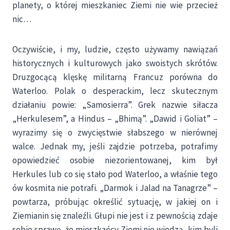
planety, o której mieszkaniec Ziemi nie wie przecież
nic…
Oczywiście, i my, ludzie, często używamy nawiązań
historycznych i kulturowych jako swoistych skrótów.
Druzgocącą klęskę militarną Francuz porówna do
Waterloo. Polak o desperackim, lecz skutecznym
działaniu powie: „Samosierra”. Grek nazwie siłacza
„Herkulesem”, a Hindus – „Bhimą”. „Dawid i Goliat” –
wyrazimy się o zwycięstwie słabszego w nierównej
walce. Jednak my, jeśli zajdzie potrzeba, potrafimy
opowiedzieć osobie niezorientowanej, kim był
Herkules lub co się stało pod Waterloo, a właśnie tego
ów kosmita nie potrafi. „Darmok i Jalad na Tanagrze” –
powtarza, próbując określić sytuację, w jakiej on i
Ziemianin się znaleźli. Głupi nie jest i z pewnością zdaje
sobie sprawę, że mieszkańcy Ziemi nie wiedzą, kim byli