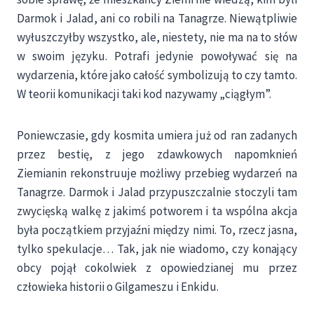
Darmok i Jalad, ani co robili na Tanagrze. Niewątpliwie
wyłuszczyłby wszystko, ale, niestety, nie ma na to słów
w swoim języku. Potrafi jedynie powoływać się na
wydarzenia, które jako całość symbolizują to czy tamto.
W teorii komunikacji taki kod nazywamy „ciągłym”.
Poniewczasie, gdy kosmita umiera już od ran zadanych
przez bestię, z jego zdawkowych napomknień
Ziemianin rekonstruuje możliwy przebieg wydarzeń na
Tanagrze. Darmok i Jalad przypuszczalnie stoczyli tam
zwycięską walkę z jakimś potworem i ta wspólna akcja
była początkiem przyjaźni między nimi. To, rzecz jasna,
tylko spekulacje… Tak, jak nie wiadomo, czy konający
obcy pojął cokolwiek z opowiedzianej mu przez
człowieka historii o Gilgameszu i Enkidu.