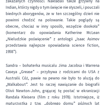
zakazanych czynności. Nakładali także grzywny na
Indian, którzy nigdy o tym święcie nie słyszeli, i pouczali
biednych aborygenów, że w ten szczególny dzień nie
powinni chodzić na polowanie. Takie poglądy są
obecne, chociaż w inny sposób, wszędzie dookoła”
(komentarz do opowiadania Katherine McLean
„Nieludzkie poświęcenie” z antologii „Isaac Asimov
przedstawia najlepsze opowiadania science fiction,
1958”).
Sandra – bohaterka musicalu Jima Jacobsa i Warrena
Caseya „Grease” – przybywa z rodzicami do USA z
Australii. Cóż, pawie na pewno nie było to aluzją do
„Walkabout”. Jest to raczej nawiązanie do biografii
Olivii Newton-John, grającej tę postać w ekranizacji
Randala Kleisera (film z roku 1978). Istotniejsze, iż
maturzystka z tzw. „dobrego domu” późnych lat