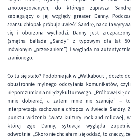
zmotoryzowanych, do którego zaprasza Sandrę
zabiegający o jej względy greaser Danny. Podczas
seansu chłopak próbuje uwieść Sandrę, na co ta wyrywa
się i oburzona wychodzi. Danny jest zrozpaczony
(smętna ballada „Sandy” z typowym dla lat 50.
mówionym „przesłaniem”) i wygląda na autentycznie
zranionego.
Co tu się stało? Podobnie jak w „Walkabout”, doszło do
obustronnie mylnego odczytania komunikatów, czyli
nieporozumienia międzykulturowego. „Próbował się do
mnie dobierać, a zatem mnie nie szanuje” – to
interpretacja zachowania chłopca w świecie Sandry. Z
punktu widzenia świata kultury rock-and-rollowej, w
której żyje Danny, sytuacja wygląda zupełnie
odwrotnie: „Skoro nie chciała mi się oddać, to znaczy, że