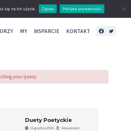
z się na ich użycie.
Zgoda
Polityka prywatności
ORZY
MY
WSPARCIE
KONTAKT
ching your query.
Duety Poetyckie
12 grudnia 2016
•
Aktualności