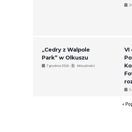
2
„Cedry z Walpole
VI
Park” w Olkuszu
Po
Ko
7 grudnia 2016
•
Aktualności
Fo
ro
3
« Po