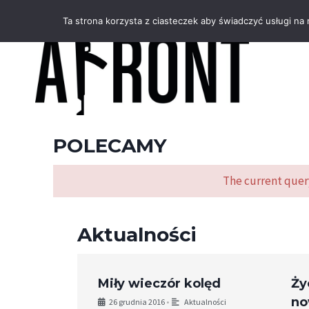
Ta strona korzysta z ciasteczek aby świadczyć usługi na
POLECAMY
The current quer
Aktualności
Miły wieczór kolęd
Ży
no
26 grudnia 2016
•
Aktualności