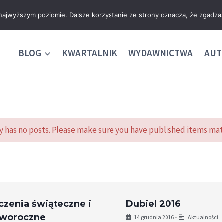
 najwyższym poziomie. Dalsze korzystanie ze strony oznacza, że zgadzas
BLOG
KWARTALNIK
WYDAWNICTWA
AUT
y has no posts. Please make sure you have published items mat
czenia świąteczne i
Dubiel 2016
woroczne
14 grudnia 2016
•
Aktualności