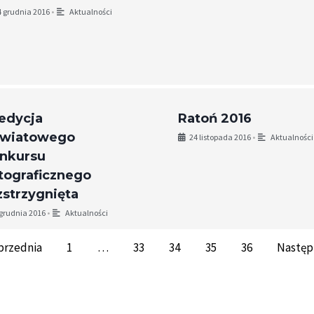
4 grudnia 2016
•
Aktualności
 edycja
Ratoń 2016
wiatowego
24 listopada 2016
•
Aktualności
nkursu
tograficznego
zstrzygnięta
 grudnia 2016
•
Aktualności
przednia
1
…
33
34
35
36
Następ