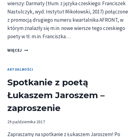
wierszy: Darmaty (tłum. z języka czeskiego: Franciszek
Nastulczyk, wyd. Instytut Mikołowski, 2017) połączone
z promocją drugiego numeru kwartalnika AFRONT, w
którym znalazły się m.in. nowe wiersze tego czeskiego
poety w tł. m.in. Franciszka…
„DARMATY”
WIĘCEJ
I
„AFRONT”
NR
AKTUALNOŚCI
2
Spotkanie z poetą
W
INSTYTUCIE
Łukaszem Jaroszem –
MIKOŁOWSKIM
–
zaproszenie
ZAPROSZENIE
29 października 2017
Zapraszamy na spotkanie z Łukaszem Jaroszem! Po