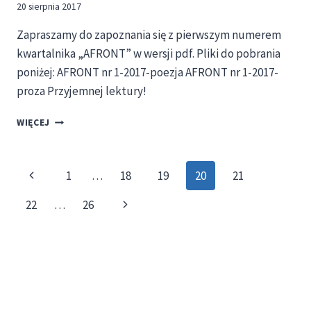
20 sierpnia 2017
Zapraszamy do zapoznania się z pierwszym numerem
kwartalnika „AFRONT” w wersji pdf. Pliki do pobrania
poniżej: AFRONT nr 1-2017-poezja AFRONT nr 1-2017-
proza Przyjemnej lektury!
AFRONT
WIĘCEJ
NR
1/2017
W
Nawigacja
Poprzednia
1
…
18
19
20
21
WERSJI
PDF
strony
strona
Następna
22
…
26
strona