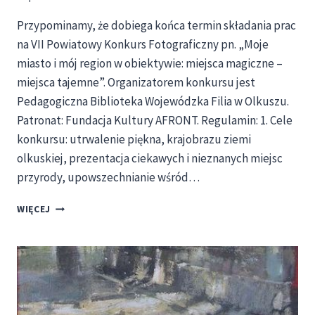
Przypominamy, że dobiega końca termin składania prac
na VII Powiatowy Konkurs Fotograficzny pn. „Moje
miasto i mój region w obiektywie: miejsca magiczne –
miejsca tajemne”. Organizatorem konkursu jest
Pedagogiczna Biblioteka Wojewódzka Filia w Olkuszu.
Patronat: Fundacja Kultury AFRONT. Regulamin: 1. Cele
konkursu: utrwalenie piękna, krajobrazu ziemi
olkuskiej, prezentacja ciekawych i nieznanych miejsc
przyrody, upowszechnianie wśród…
VII
WIĘCEJ
POWIATOWY
KONKURS
FOTOGRAFICZNY