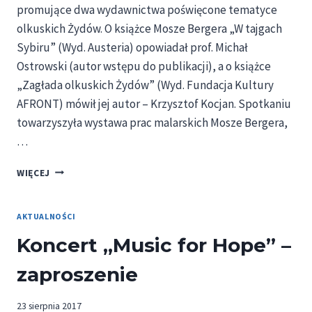
promujące dwa wydawnictwa poświęcone tematyce
olkuskich Żydów. O książce Mosze Bergera „W tajgach
Sybiru” (Wyd. Austeria) opowiadał prof. Michał
Ostrowski (autor wstępu do publikacji), a o książce
„Zagłada olkuskich Żydów” (Wyd. Fundacja Kultury
AFRONT) mówił jej autor – Krzysztof Kocjan. Spotkaniu
towarzyszyła wystawa prac malarskich Mosze Bergera,
…
„ŻYDOWSKI
WIĘCEJ
OLKUSZ”
–
GALERIA
AKTUALNOŚCI
ZDJĘĆ
Koncert „Music for Hope” –
ZE
SPOTKANIA
zaproszenie
23 sierpnia 2017