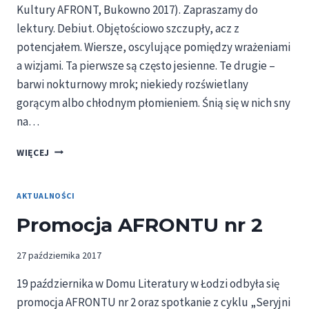
Kultury AFRONT, Bukowno 2017). Zapraszamy do
lektury. Debiut. Objętościowo szczupły, acz z
potencjałem. Wiersze, oscylujące pomiędzy wrażeniami
a wizjami. Ta pierwsze są często jesienne. Te drugie –
barwi nokturnowy mrok; niekiedy rozświetlany
gorącym albo chłodnym płomieniem. Śnią się w nich sny
na…
KINGA
WIĘCEJ
WERONIKA
DE
WALLA
AKTUALNOŚCI
„TWARZE
Promocja AFRONTU nr 2
NIEDOMKNIĘTE”
–
RECENZJA
27 października 2017
KSIĄŻKI
19 października w Domu Literatury w Łodzi odbyła się
promocja AFRONTU nr 2 oraz spotkanie z cyklu „Seryjni