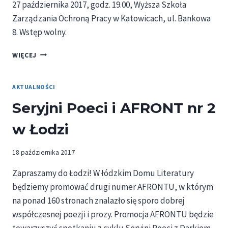
27 października 2017, godz. 19.00, Wyższa Szkoła
Zarządzania Ochroną Pracy w Katowicach, ul. Bankowa
8. Wstęp wolny.
MUSIC
WIĘCEJ
FOR
HOPE
–
AKTUALNOŚCI
ZAPROSZENIE
Seryjni Poeci i AFRONT nr 2
w Łodzi
18 października 2017
Zapraszamy do Łodzi! W łódzkim Domu Literatury
będziemy promować drugi numer AFRONTU, w którym
na ponad 160 stronach znalazło się sporo dobrej
współczesnej poezji i prozy. Promocja AFRONTU będzie