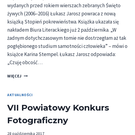
wydanych przed rokiem wierszach zebranych Święto
żywych (2006–2016) Łukasz Jarosz powraca z nową
książką Stopień pokrewieństwa. Książka ukazała się
nakładem Biura Literackiego już 2 października. „W
żadnym dotychczasowym tomie nie dostrzegłam aż tak
pogłębionego studium samotności człowieka” – mówi o
książce Karina Stempel. Łukasz Jarosz odpowiada:
„Czuję obcość…
SPOTKANIE
WIĘCEJ
Z
POETĄ
ŁUKASZEM
AKTUALNOŚCI
JAROSZEM
VII Powiatowy Konkurs
–
ZAPROSZENIE
Fotograficzny
28 października 2017