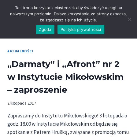
Przejdź
Ta strona korzysta z ciasteczek aby świadczyć usługi na
do
najwyższym poziomie. Dalsze korzystanie ze strony oznacza,
treści
że zgadzasz się na ich użycie.
Zgoda
Polityka prywatności
AKTUALNOŚCI
„Darmaty” i „Afront” nr 2
w Instytucie Mikołowskim
– zaproszenie
2 listopada 2017
Zapraszamy do Instytutu Mikołowskiego! 3 listopada o
godz. 18.00 w Instytucie Mikołowskim odbędzie się
spotkanie z Petrem Hrušką, związane z promocją tomu