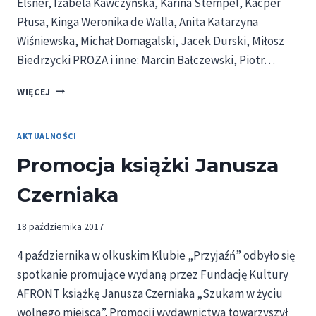
Elsner, Izabela Kawczyńska, Karina Stempel, Kacper
Płusa, Kinga Weronika de Walla, Anita Katarzyna
Wiśniewska, Michał Domagalski, Jacek Durski, Miłosz
Biedrzycki PROZA i inne: Marcin Bałczewski, Piotr…
AFRONT
WIĘCEJ
NR
2/2017
AKTUALNOŚCI
Promocja książki Janusza
Czerniaka
18 października 2017
4 października w olkuskim Klubie „Przyjaźń” odbyło się
spotkanie promujące wydaną przez Fundację Kultury
AFRONT książkę Janusza Czerniaka „Szukam w życiu
wolnego miejsca”. Promocji wydawnictwa towarzyszył