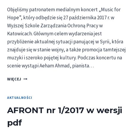
Objęliśmy patronatem medialnym koncert „Music for
Hope”, który odbędzie się 27 października 2017 r. w
Wyższej Szkole Zarządzania Ochroną Pracy w
Katowicach. Głównym celem wydarzenia jest
przybliżenie aktualnej sytuacji panującej w Syrii, która
znajduje się w stanie wojny, a także promocja tamtejszej
muzyki i szeroko pojętej kultury. Podczas koncertu na
scenie wystąpi Aeham Ahmad, pianista…
KONCERT
WIĘCEJ
„MUSIC
FOR
HOPE”
AKTUALNOŚCI
–
AFRONT nr 1/2017 w wersji
ZAPROSZENIE
pdf