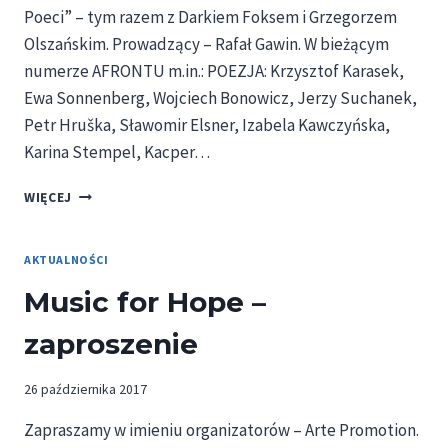
Poeci” – tym razem z Darkiem Foksem i Grzegorzem
Olszańskim. Prowadzący – Rafał Gawin. W bieżącym
numerze AFRONTU m.in.: POEZJA: Krzysztof Karasek,
Ewa Sonnenberg, Wojciech Bonowicz, Jerzy Suchanek,
Petr Hruška, Sławomir Elsner, Izabela Kawczyńska,
Karina Stempel, Kacper…
PROMOCJA
WIĘCEJ
AFRONTU
NR
2
AKTUALNOŚCI
Music for Hope –
zaproszenie
26 października 2017
Zapraszamy w imieniu organizatorów – Arte Promotion.