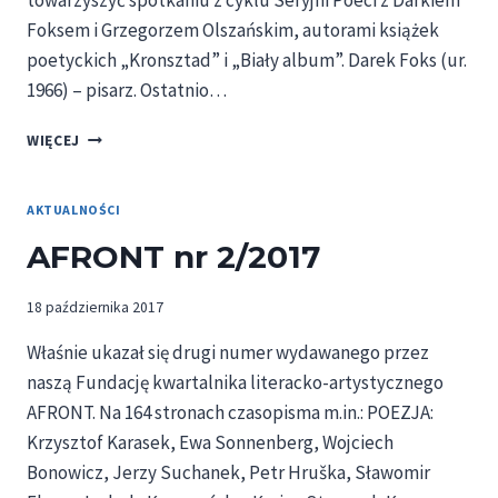
towarzyszyć spotkaniu z cyklu Seryjni Poeci z Darkiem
Foksem i Grzegorzem Olszańskim, autorami książek
poetyckich „Kronsztad” i „Biały album”. Darek Foks (ur.
1966) – pisarz. Ostatnio…
SERYJNI
WIĘCEJ
POECI
I
AFRONT
AKTUALNOŚCI
NR
AFRONT nr 2/2017
2
W
ŁODZI
18 października 2017
Właśnie ukazał się drugi numer wydawanego przez
naszą Fundację kwartalnika literacko-artystycznego
AFRONT. Na 164 stronach czasopisma m.in.: POEZJA:
Krzysztof Karasek, Ewa Sonnenberg, Wojciech
Bonowicz, Jerzy Suchanek, Petr Hruška, Sławomir