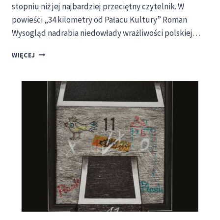
stopniu niż jej najbardziej przeciętny czytelnik. W
powieści „34 kilometry od Pałacu Kultury” Roman
Wysogląd nadrabia niedowłady wrażliwości polskiej…
KSIĄŻKA
WIĘCEJ
„34
KILOMETRY
OD
PAŁACU
KULTURY”
ROMANA
WYSOGLĄDA
WYDANA!