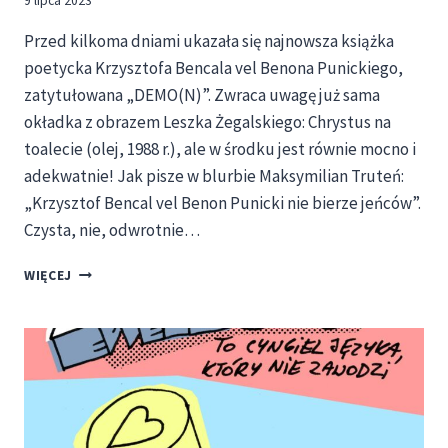
9 lipca 2023
Przed kilkoma dniami ukazała się najnowsza książka
poetycka Krzysztofa Bencala vel Benona Punickiego,
zatytułowana „DEMO(N)”. Zwraca uwagę już sama
okładka z obrazem Leszka Żegalskiego: Chrystus na
toalecie (olej, 1988 r.), ale w środku jest równie mocno i
adekwatnie! Jak pisze w blurbie Maksymilian Truteń:
„Krzysztof Bencal vel Benon Punicki nie bierze jeńców”.
Czysta, nie, odwrotnie…
UKAZAŁA
WIĘCEJ
SIĘ
NAJNOWSZA
KSIĄŻKA
KRZYSZTOFA
BENCALA
–
„DEMO(N)”