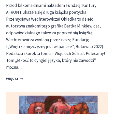
Przed kilkoma dniami nakładem Fundacji Kultury
AFRONT ukazała się druga książka poetycka
Przemysława Wechterowicza! Okładka to dzieło
autorstwa znakomitego grafika Bartka Minkiewicza,
odpowiedzialnego także za poprzednią książkę
Wechterowicza wydaną przez naszą Fundację
(„Wnętrze mężczyzny jest wspaniałe”, Bukowno 2022).
Redakcja i korekta tomu – Wojciech Górnaś. Polecamy!
Tom „Miłość to cyngiel języka, który nie zawodzi”
można…
„MIŁOŚĆ
WIĘCEJ
TO
CYNGIEL
JĘZYKA,
KTÓRY
NIE
ZAWODZI”