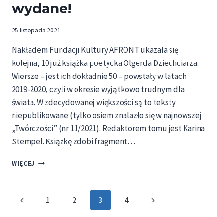
wydane!
25 listopada 2021
Nakładem Fundacji Kultury AFRONT ukazała się
kolejna, 10 już książka poetycka Olgerda Dziechciarza.
Wiersze – jest ich dokładnie 50 – powstały w latach
2019-2020, czyli w okresie wyjątkowo trudnym dla
świata. W zdecydowanej większości są to teksty
niepublikowane (tylko osiem znalazło się w najnowszej
„Twórczości” (nr 11/2021). Redaktorem tomu jest Karina
Stempel. Książkę zdobi fragment…
„REPERKUSJE.
WIĘCEJ
SYMFONIA
WIERSZY
ŻAŁOSNYCH”
Nawigacja
Poprzednia
Następna
1
2
3
4
OLGERDA
DZIECHCIARZA