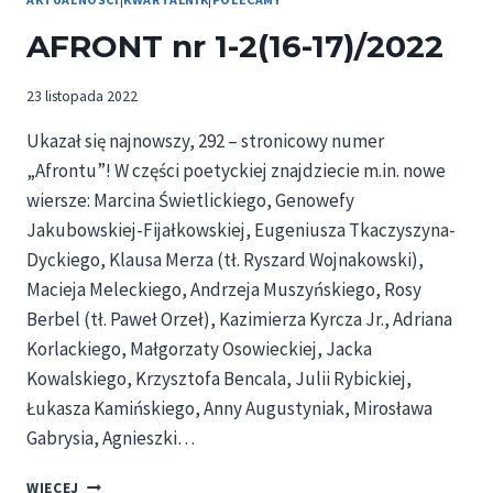
AFRONT nr 1-2(16-17)/2022
23 listopada 2022
Ukazał się najnowszy, 292 – stronicowy numer
„Afrontu”! W części poetyckiej znajdziecie m.in. nowe
wiersze: Marcina Świetlickiego, Genowefy
Jakubowskiej-Fijałkowskiej, Eugeniusza Tkaczyszyna-
Dyckiego, Klausa Merza (tł. Ryszard Wojnakowski),
Macieja Meleckiego, Andrzeja Muszyńskiego, Rosy
Berbel (tł. Paweł Orzeł), Kazimierza Kyrcza Jr., Adriana
Korlackiego, Małgorzaty Osowieckiej, Jacka
Kowalskiego, Krzysztofa Bencala, Julii Rybickiej,
Łukasza Kamińskiego, Anny Augustyniak, Mirosława
Gabrysia, Agnieszki…
AFRONT
WIĘCEJ