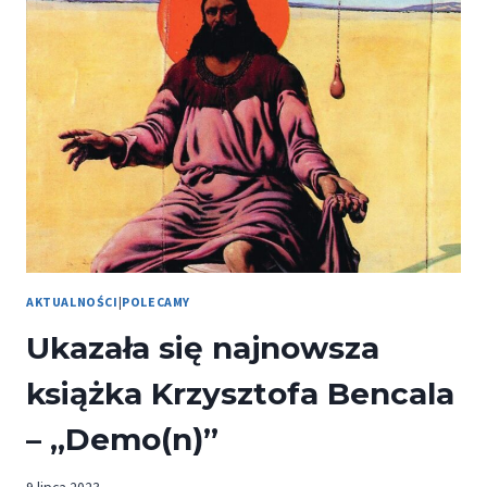
KSIĄŻKOWY
PIOTRA
GROJCA
AKTUALNOŚCI
|
POLECAMY
Ukazała się najnowsza
książka Krzysztofa Bencala
– „Demo(n)”