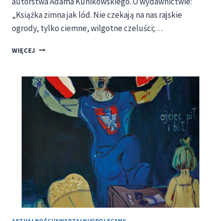
autorstwa Adama Kunikowskiego. O wydawnictwie:
„Książka zimna jak lód. Nie czekają na nas rajskie
ogrody, tylko ciemne, wilgotne czeluści;…
UKAZAŁY
WIĘCEJ
SIĘ
„TEKSTY
FUNERALNE”
PAWŁA
ORŁA
AKTUALNOŚCI
|
KWARTALNIK
|
POLECAMY