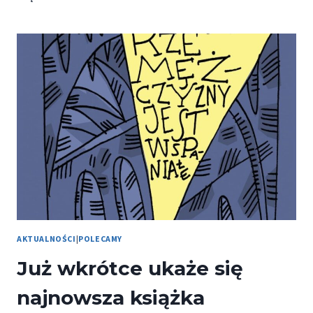
NR
1-
2(16-
17)/2022
AKTUALNOŚCI
|
POLECAMY
Już wkrótce ukaże się
najnowsza książka