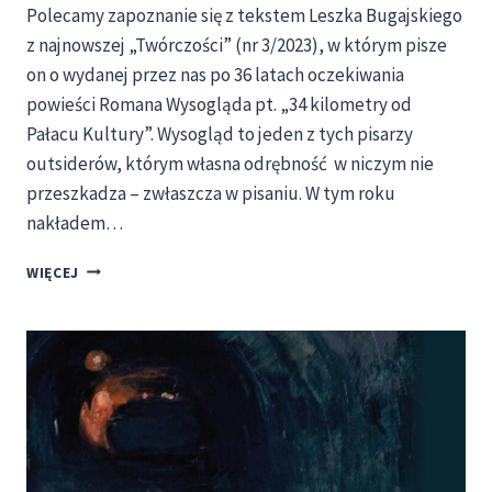
Polecamy zapoznanie się z tekstem Leszka Bugajskiego
z najnowszej „Twórczości” (nr 3/2023), w którym pisze
on o wydanej przez nas po 36 latach oczekiwania
powieści Romana Wysogląda pt. „34 kilometry od
Pałacu Kultury”. Wysogląd to jeden z tych pisarzy
outsiderów, którym własna odrębność w niczym nie
przeszkadza – zwłaszcza w pisaniu. W tym roku
nakładem…
LESZEK
WIĘCEJ
BUGAJSKI
O
„34
KILOMETRACH
OD
PAŁACU
KULTURY”
ROMANA
WYSOGLĄDA