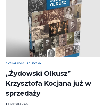
NAJNOWSZA
KSIĄŻKA
POETYCKA
PRZEMYSŁAWA
WECHTEROWICZA
„WNĘTRZE
MĘŻCZYZNY
JEST
WSPANIAŁE”
AKTUALNOŚCI
|
POLECAMY
„Żydowski Olkusz”
Krzysztofa Kocjana już w
sprzedaży
14 czerwca 2022