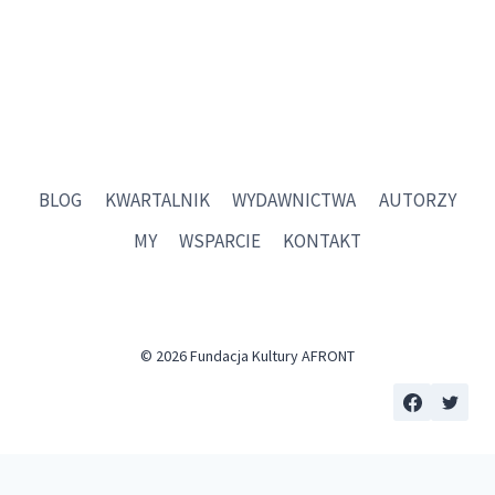
strony
strona
strona
WYDANE!
BLOG
KWARTALNIK
WYDAWNICTWA
AUTORZY
MY
WSPARCIE
KONTAKT
© 2026 Fundacja Kultury AFRONT