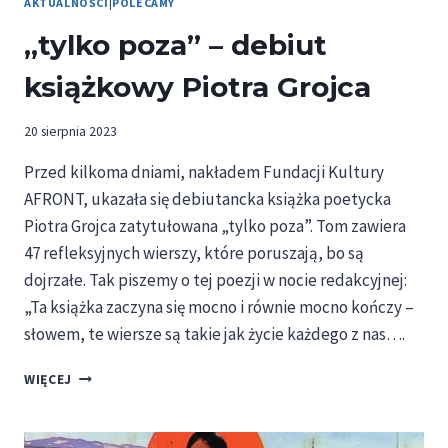
AKTUALNOŚCI
|
POLECAMY
„tylko poza” – debiut
książkowy Piotra Grojca
20 sierpnia 2023
Przed kilkoma dniami, nakładem Fundacji Kultury
AFRONT, ukazała się debiutancka książka poetycka
Piotra Grojca zatytułowana „tylko poza”. Tom zawiera
47 refleksyjnych wierszy, które poruszają, bo są
dojrzałe. Tak piszemy o tej poezji w nocie redakcyjnej:
„Ta książka zaczyna się mocno i równie mocno kończy –
słowem, te wiersze są takie jak życie każdego z nas….
„TYLKO
WIĘCEJ
POZA”
–
DEBIUT