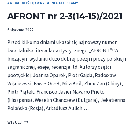
AKTUALNOŚCI
|
KWARTALNIK
|
POLECAMY
AFRONT nr 2-3(14-15)/2021
6 stycznia 2022
Przed kilkoma dniami ukazał się najnowszy numer
kwartalnika literacko-artystycznego „AFRONT”! W
bieżącym wydaniu dużo dobrej poezji i prozy polskiej i
zagranicznej, eseje, recenzje itd. Autorzy części
poetyckiej: Joanna Oparek, Piotr Gajda, Radosław
Wiśniewski, Paweł Orzeł, Mira Król, Zhou Zan (Chiny),
Piotr Piątek, Francisco Javier Navarro Prieto
(Hiszpania), Weselin Chanczew (Bułgaria), Jekatierina
Polańska (Rosja), Arkadiusz Aulich,…
AFRONT
WIĘCEJ
NR
2-