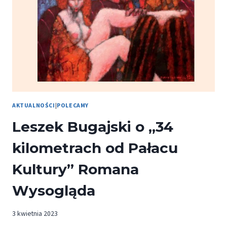
–
UKAZAŁA
SIĘ
KOLEJNA
KSIĄŻKA
POETYCKA
PRZEMYSŁAWA
WECHTEROWICZA
AKTUALNOŚCI
|
POLECAMY
Leszek Bugajski o „34
kilometrach od Pałacu
Kultury” Romana
Wysogląda
3 kwietnia 2023