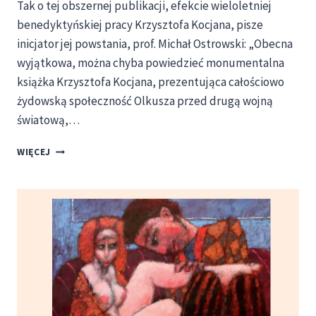
Tak o tej obszernej publikacji, efekcie wieloletniej
benedyktyńskiej pracy Krzysztofa Kocjana, pisze
inicjator jej powstania, prof. Michał Ostrowski: „Obecna
wyjątkowa, można chyba powiedzieć monumentalna
książka Krzysztofa Kocjana, prezentująca całościowo
żydowską społeczność Olkusza przed drugą wojną
światową,…
„ŻYDOWSKI
WIĘCEJ
OLKUSZ”
–
NOWE
WYDAWNICTWO
FUNDACJI
KULTURY
AFRONT