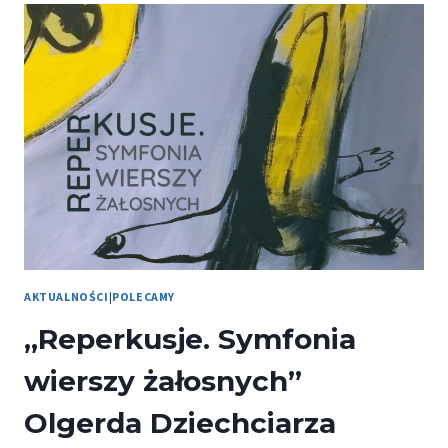
3(14-
15)/2021
AKTUALNOŚCI
|
POLECAMY
„Reperkusje. Symfonia
wierszy żałosnych”
Olgerda Dziechciarza